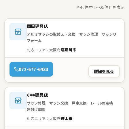
全40件中 1〜25件目を表示
会社名：
岡田建具店
アルミサッシの取替え・交換 サッシ修理 サッシリ
フォーム
対応エリア：大阪府
寝屋川市
電話：
072-677-6433
詳細を見る
会社名：
小林建具店
サッシ修理 サッシ交換 戸車交換 レールの点検
建付け調整
対応エリア：大阪府
茨木市