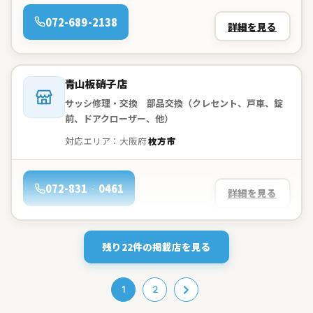
電話：
072-689-2138
詳細を見る
会社名：
青山板硝子店
サッシ修理・交換 部品交換（クレセント、戸車、錠
前、ドアクローザー、他）
対応エリア：大阪府
枚方市
電話：
072-831‐0461
詳細を見る
残り22件の掲載店を見る
1
2