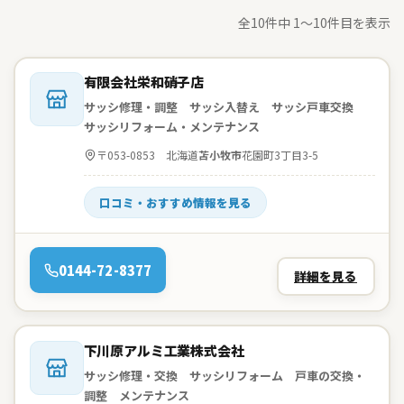
全10件中 1〜10件目を表示
会社名：
有限会社栄和硝子店
サッシ修理・調整 サッシ入替え サッシ戸車交換
サッシリフォーム・メンテナンス
住所：
〒053-0853 北海道
苫小牧市
花園町3丁目3-5
口コミ・おすすめ情報を見る
電話：
0144-72-8377
詳細を見る
会社名：
下川原アルミ工業株式会社
サッシ修理・交換 サッシリフォーム 戸車の交換・
調整 メンテナンス