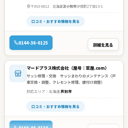
住所：
〒053-0012 北海道
苫小牧市
汐見町2丁目13-1
口コミ・おすすめ情報を見る
電話：
0144-36-0125
詳細を見る
会社名：
マードプラス株式会社（屋号：窓屋.com）
サッシ修理・交換 サッシまわりのメンテナンス（戸
車交換・調整、クレセント修理、建付け調整）
対応エリア：北海道
芦別市
口コミ・おすすめ情報を見る
電話：
0166-46-4134