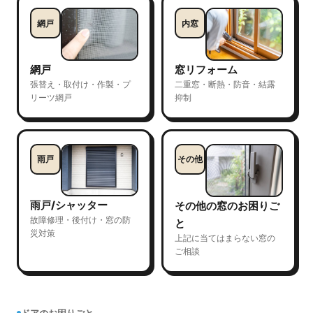
網戸
内窓
網戸
窓リフォーム
張替え・取付け・作製・プ
二重窓・断熱・防音・結露
リーツ網戸
抑制
雨戸
その他
雨戸/シャッター
その他の窓のお困りご
故障修理・後付け・窓の防
と
災対策
上記に当てはまらない窓の
ご相談
ドアのお困りごと