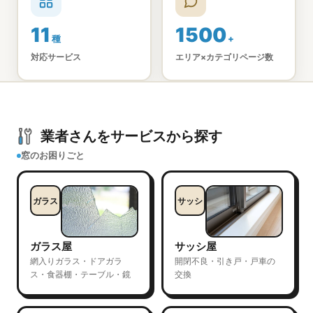
11
1500
種
+
対応サービス
エリア×カテゴリページ数
業者さんをサービスから探す
窓のお困りごと
ガラス
サッシ
ガラス屋
サッシ屋
網入りガラス・ドアガラ
開閉不良・引き戸・戸車の
ス・食器棚・テーブル・鏡
交換