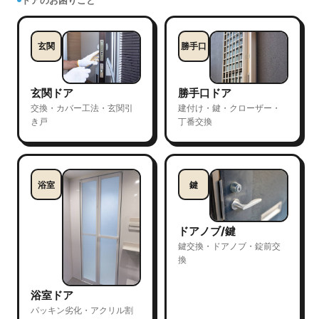
玄関
勝手口
玄関ドア
勝手口ドア
交換・カバー工法・玄関引
建付け・鍵・クローザー・
き戸
丁番交換
浴室
鍵
ドアノブ/鍵
鍵交換・ドアノブ・錠前交
換
浴室ドア
パッキン劣化・アクリル割