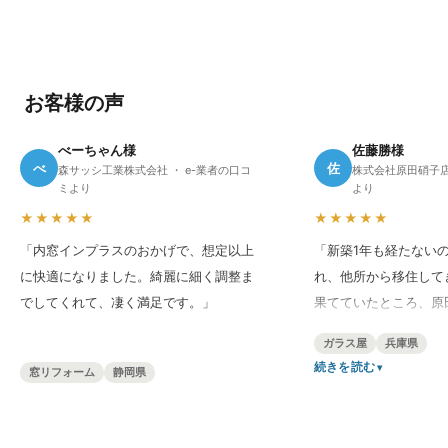
お客様の声
べーちゃん様
佐藤勝様
べ
佐
森サッシ工業株式会社 ・ e-業者の口コ
株式会社原田硝子店
ミより
より
★★★★★
★★★★★
「内窓インプラスのおかげで、想定以上
「新築1年も経たない
に快適になりました。綺麗に細く調整ま
れ、他所から移住して
でしてくれて、凄く満足です。」
果てていたところ、原
介してもらいました。
ガラス屋
兵庫県
くれて、バッチリスム
続きを読む
窓リフォーム
静岡県
います。網戸の張り替
たが、本日も丁寧な仕
ました。」