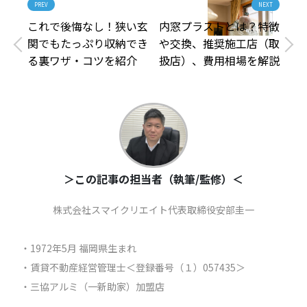
PREV
NEXT
これで後悔なし！狭い玄
内窓プラストとは？特徴
関でもたっぷり収納でき
や交換、推奨施工店（取
る裏ワザ・コツを紹介
扱店）、費用相場を解説
＞この記事の担当者（執筆/監修）＜
株式会社スマイクリエイト代表取締役安部圭一
・1972年5月 福岡県生まれ
・賃貸不動産経営管理士＜登録番号（１）057435＞
・三協アルミ（一新助家）加盟店