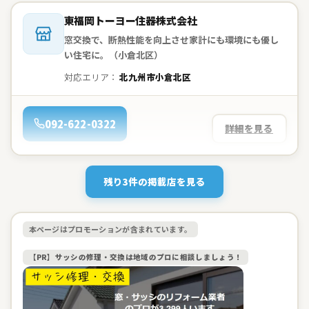
会社名：
東福岡トーヨー住器株式会社
窓交換で、断熱性能を向上させ家計にも環境にも優し
い住宅に。（小倉北区）
対応エリア：
北九州市小倉北区
電話：
092-622-0322
詳細を見る
残り3件の掲載店を見る
本ページはプロモーションが含まれています。
【PR】サッシの修理・交換は地域のプロに相談しましょう！