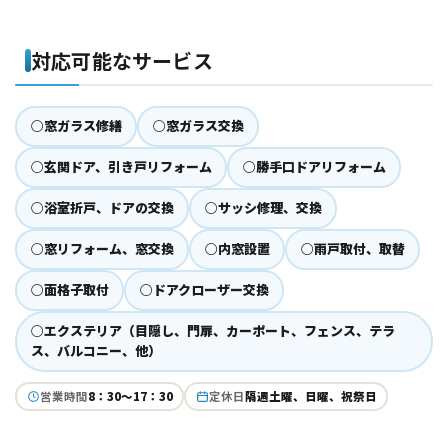
対応可能なサービス
○窓ガラス修繕
○窓ガラス交換
○玄関ドア、引き戸リフォーム
○勝手口ドアリフォーム
○浴室折戸、ドアの交換
○サッシ修理、交換
○窓リフォーム、窓交換
○内窓設置
○雨戸取付、取替
○面格子取付
○ドアクローザー交換
○エクステリア（目隠し、門扉、カーポート、フェンス、テラ
ス、バルコニー、他）
営業時間
8：30～17：30
定休日
隔週土曜、日曜、祝祭日