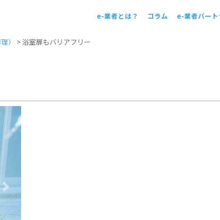
e-業者とは？
コラム
e-業者パー
！
修理）
>
浴室扉もバリアフリー
Next