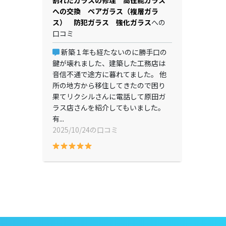
割れたガラスの修理 高性能ガラス
への交換 ペアガラス（複層ガラ
ス） 防犯ガラス 強化ガラス
への
口コミ
新築１年も経たないのに勝手口の
鍵が壊れました、建築した工務店は
音信不通で途方に暮れてました。 他
所の地方から移住してきたので困り
果てリクシルさんに電話して原田ガ
ラス店さんを紹介してもいました。
有...
2025/10/24の口コミ