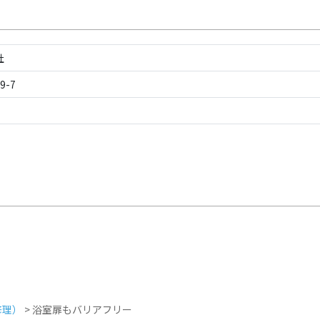
社
-7
修理）
>
浴室扉もバリアフリー