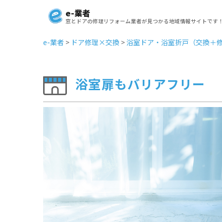
e-業者
窓とドアの修理リフォーム業者が見つかる地域情報サイトです
e-業者
>
ドア修理×交換
>
浴室ドア・浴室折戸（交換＋
浴室扉もバリアフリー
Previous