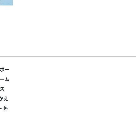
ーポー
ルーム
ス
かえ
・外