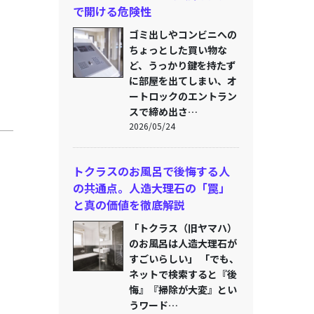
で開ける危険性
ゴミ出しやコンビニへの
ちょっとした買い物な
ど、うっかり鍵を持たず
に部屋を出てしまい、オ
ートロックのエントラン
スで締め出さ…
2026/05/24
トクラスのお風呂で後悔する人
の共通点。人造大理石の「罠」
と真の価値を徹底解説
「トクラス（旧ヤマハ）
のお風呂は人造大理石が
すごいらしい」 「でも、
ネットで検索すると『後
悔』『掃除が大変』とい
うワード…