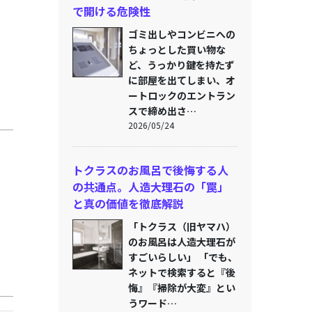
で開ける危険性
ゴミ出しやコンビニへの
ちょっとした買い物な
ど、うっかり鍵を持たず
に部屋を出てしまい、オ
ートロックのエントラン
スで締め出さ…
2026/05/24
トクラスのお風呂で後悔する人
の共通点。人造大理石の「罠」
と真の価値を徹底解説
「トクラス（旧ヤマハ）
のお風呂は人造大理石が
すごいらしい」 「でも、
ネットで検索すると『後
悔』『掃除が大変』とい
うワード…