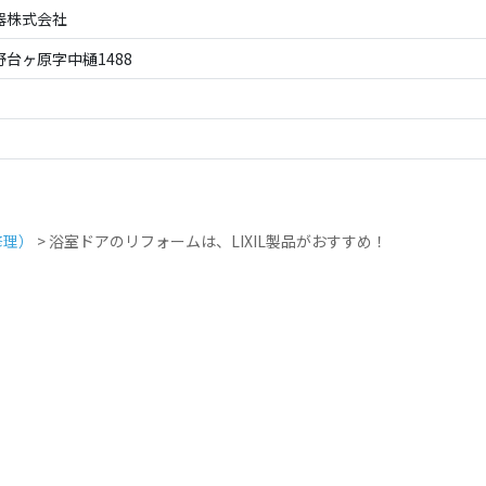
器株式会社
台ヶ原字中樋1488
修理）
>
浴室ドアのリフォームは、LIXIL製品がおすすめ！