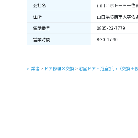
会社名
山口西京トーヨー住
住所
山口県防府市大字佐野
電話番号
0835-23-7779
営業時間
8:30-17:30
e-業者
>
ドア修理×交換
>
浴室ドア・浴室折戸（交換＋