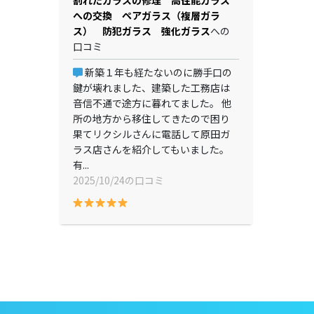
割れたガラスの修理 高性能ガラス
への交換 ペアガラス（複層ガラ
ス） 防犯ガラス 強化ガラス
への
口コミ
新築１年も経たないのに勝手口の
鍵が壊れました、建築した工務店は
音信不通で途方に暮れてました。 他
所の地方から移住してきたので困り
果てリクシルさんに電話して原田ガ
ラス店さんを紹介してもいました。
有...
2025/10/24の口コミ