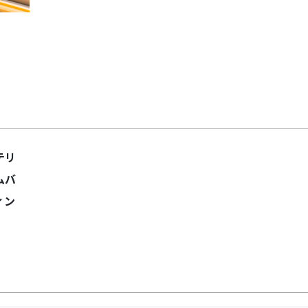
テリ
ムバ
ィン