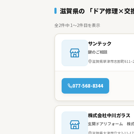
滋賀県の 「ドア修理×交
全2件中 1〜2件目を表示
会社名：
サンテック
鍵のご相談
住所：
滋賀県草津市志那町611–
電話：
077-568-8344
会社名：
株式会社中川ガラス
玄関ドアリフォーム 株
住所：
滋賀県大津市穴太2-11-17