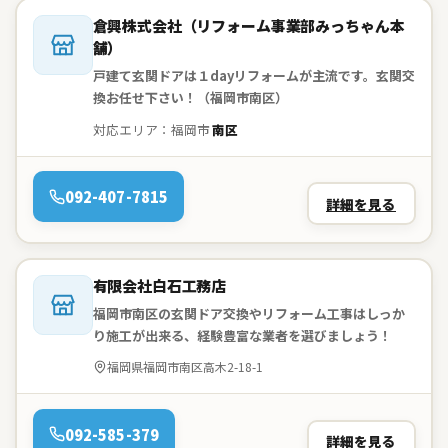
会社名：
倉興株式会社（リフォーム事業部みっちゃん本
舗）
戸建て玄関ドアは１dayリフォームが主流です。玄関交
換お任せ下さい！（福岡市南区）
対応エリア：福岡市
南区
電話：
092-407-7815
詳細を見る
会社名：
有限会社白石工務店
福岡市南区の玄関ドア交換やリフォーム工事はしっか
り施工が出来る、経験豊富な業者を選びましょう！
住所：
福岡県福岡市南区高木2-18-1
電話：
092-585-379
詳細を見る