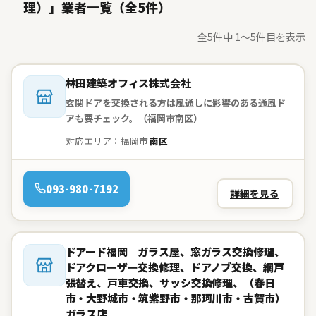
理）」業者一覧（全5件）
全5件中 1〜5件目を表示
会社名：
林田建築オフィス株式会社
玄関ドアを交換される方は風通しに影響のある通風ド
アも要チェック。（福岡市南区）
対応エリア：福岡市
南区
電話：
093-980-7192
詳細を見る
会社名：
ドアード福岡｜ガラス屋、窓ガラス交換修理、
ドアクローザー交換修理、ドアノブ交換、網戸
張替え、戸車交換、サッシ交換修理、（春日
市・大野城市・筑紫野市・那珂川市・古賀市）
ガラス店