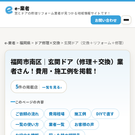
e-業者
窓とドアの修理リフォーム業者が見つかる地域情報サイトです！
お問い合わせ
e-業者
>
福岡県
>
ドア修理×交換
>
玄関ドア（交換＋リフォーム＋修理）
福岡市南区｜玄関ドア（修理＋交換）業
者さん！費用・施工例を掲載！
5
件の掲載店
一覧を見る
このページの内容
ご依頼の流れ
費用相場
施工例
DIYで直す
一覧の使い方
業者一覧
お客様の声