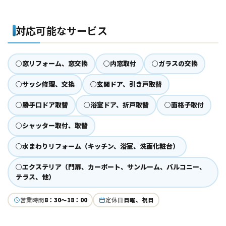
対応可能なサービス
○窓リフォーム、窓交換
○内窓取付
○ガラスの交換
○サッシ修理、交換
○玄関ドア、引き戸取替
○勝手口ドア取替
○浴室ドア、折戸取替
○面格子取付
○シャッター取付、取替
○水まわりリフォーム（キッチン、浴室、洗面化粧台）
○エクステリア（門扉、カーポート、サンルーム、バルコニー、
テラス、他）
営業時間
8：30～18：00
定休日
日曜、祝日