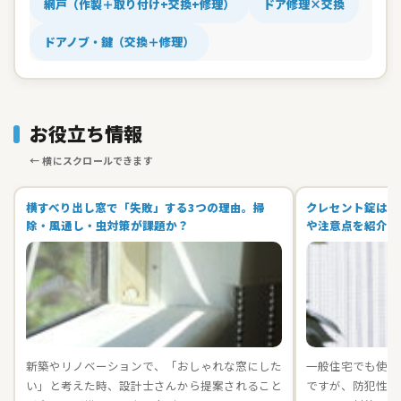
網戸（作製＋取り付け+交換+修理）
ドア修理×交換
ドアノブ・鍵（交換＋修理）
お役立ち情報
横すべり出し窓で「失敗」する3つの理由。掃
クレセント錠は空
除・風通し・虫対策が課題か？
や注意点を紹介
新築やリノベーションで、「おしゃれな窓にした
一般住宅でも使用
い」と考えた時、設計士さんから提案されること
ですが、防犯性が