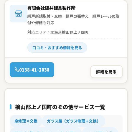
会社名：
有限会社阪井建具製作所
網戸新規取付・交換 網戸の張替え 網戸レールの取
付や修繕も対応
対応エリア：北海道
檜山郡上ノ国町
口コミ・おすすめ情報を見る
電話：
0138-41-2038
詳細を見る
檜山郡上ノ国町のその他サービス一覧
窓修理×交換
ガラス屋（ガラス修理＋交換）