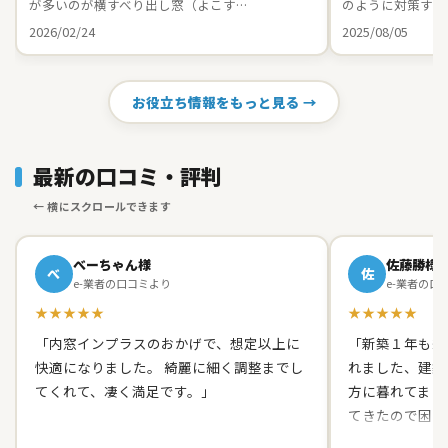
が多いのが横すべり出し窓（よこす…
のように対策すれ
2026/02/24
2025/08/05
お役立ち情報をもっと見る →
最新の口コミ・評判
べーちゃん様
佐藤勝様
べ
佐
e-業者の口コミより
e-業者の口
★★★★★
★★★★★
「内窓インプラスのおかげで、想定以上に
「新築１年も経
快適になりました。 綺麗に細く調整までし
れました、建築
てくれて、凄く満足です。」
方に暮れてまし
てきたので困り
て原田ガラス店