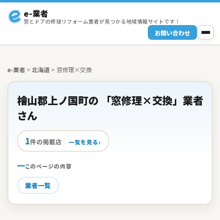
e-業者
窓とドアの修理リフォーム業者が見つかる地域情報サイトです！
お問い合わせ
e-業者
>
北海道
>
窓修理×交換
檜山郡上ノ国町の 「窓修理×交換」業者
さん
1
件の掲載店
一覧を見る
このページの内容
業者一覧