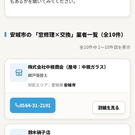
もあるかを聞いてみてください。
安城市の 「窓修理×交換」業者一覧（全10件）
全10件中 1〜10件目を表示
会社名：
株式会社中根商会（屋号：中根ガラス）
網戸張替え
対応エリア：愛知県
安城市
電話：
0564-31-2101
詳細を見る
会社名：
鈴木硝子店