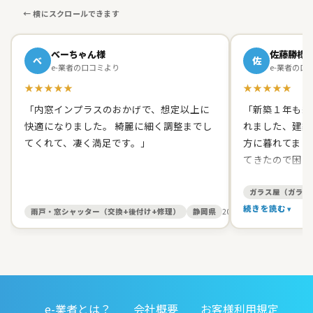
べーちゃん様
佐藤勝様
べ
佐
e-業者の口コミより
e-業者の口
★★★★★
★★★★★
「内窓インプラスのおかげで、想定以上に
「新築１年も経
快適になりました。 綺麗に細く調整までし
れました、建築
てくれて、凄く満足です。」
方に暮れてまし
てきたので困り
て原田ガラス店
た。 有償でし
ガラス屋（ガラス
て、バッチリス
続きを読む
雨戸・窓シャッター（交換+後付け+修理）
静岡県
2026/05/27
す。 信頼出来
お人柄だったの
いしました。本
ました。開け締
すると丁寧に見
e-業者とは？
会社概要
お客様利用規定
務店みたいに手