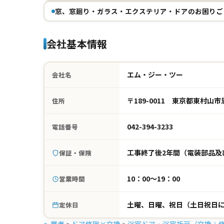
窓、窓廻り・ガラス・エクステリア・ドアのお困りご
会社基本情報
エム・ジー・ツー
会社名
〒189-0011 東京都東村山市
住所
042-394-3233
電話番号
工事終了後2年間（電装部品及
保証・保険
10：00～19：00
営業時間
土曜、日曜、祝日（土日祝日
定休日
e-業者
>
ドア修理×交換
>
浴室ドア・浴室折戸（交換＋