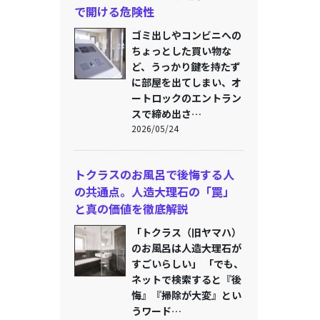
で開ける危険性
ゴミ出しやコンビニへの
ちょっとした買い物な
ど、うっかり鍵を持たず
に部屋を出てしまい、オ
ートロックのエントラン
スで締め出さ…
2026/05/24
トクラスのお風呂で後悔する人
の共通点。人造大理石の「罠」
と真の価値を徹底解説
「トクラス（旧ヤマハ）
のお風呂は人造大理石が
すごいらしい」 「でも、
ネットで検索すると『後
悔』『掃除が大変』とい
うワード…