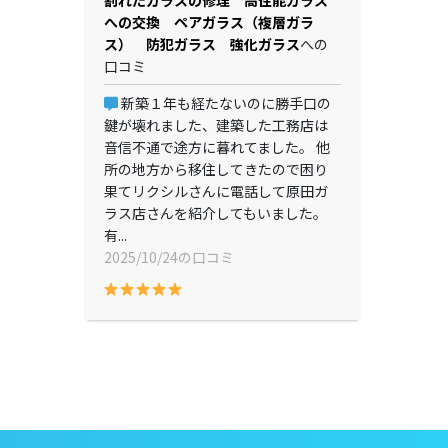
割れたガラスの修理 高性能ガラス
への交換 ペアガラス（複層ガラ
ス） 防犯ガラス 強化ガラス
への
口コミ
新築１年も経たないのに勝手口の
鍵が壊れました、建築した工務店は
音信不通で途方に暮れてました。 他
所の地方から移住してきたので困り
果てリクシルさんに電話して原田ガ
ラス店さんを紹介してもいました。
有...
2025/10/24の口コミ