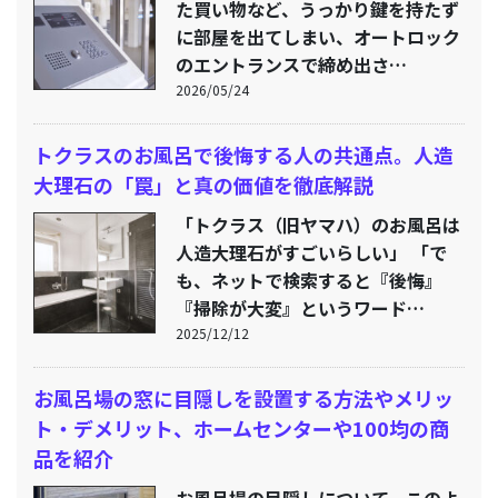
た買い物など、うっかり鍵を持たず
に部屋を出てしまい、オートロック
のエントランスで締め出さ…
2026/05/24
トクラスのお風呂で後悔する人の共通点。人造
大理石の「罠」と真の価値を徹底解説
「トクラス（旧ヤマハ）のお風呂は
人造大理石がすごいらしい」 「で
も、ネットで検索すると『後悔』
『掃除が大変』というワード…
2025/12/12
お風呂場の窓に目隠しを設置する方法やメリッ
ト・デメリット、ホームセンターや100均の商
品を紹介
お風呂場の目隠しについて、このよ