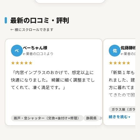
最新の口コミ・評判
べーちゃん様
佐藤勝様
べ
佐
e-業者の口コミより
e-業者の口
★★★★★
★★★★★
「内窓インプラスのおかげで、想定以上に
「新築１年も経
快適になりました。 綺麗に細く調整までし
れました、建築
てくれて、凄く満足です。」
方に暮れてまし
てきたので困り
て原田ガラス店
た。 有償でし
ガラス屋（ガラス
て、バッチリス
続きを読む
雨戸・窓シャッター（交換+後付け+修理）
静岡県
2026/05/27
す。 信頼出来
お人柄だったの
いしました。本