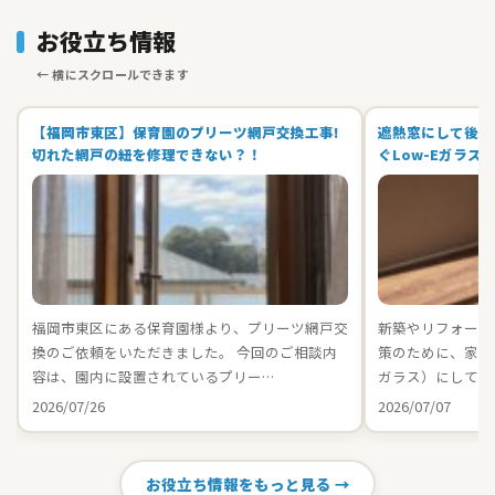
お役立ち情報
【福岡市東区】保育園のプリーツ網戸交換工事!
遮熱窓にして後悔
切れた網戸の紐を修理できない？！
ぐLow-Eガラス
福岡市東区にある保育園様より、プリーツ網戸交
新築やリフォーム
換のご依頼をいただきました。 今回のご相談内
策のために、家中の
容は、園内に設置されているプリー…
ガラス）にしてお
2026/07/26
2026/07/07
お役立ち情報をもっと見る →