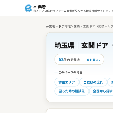
e-業者
窓とドアの修理リフォーム業者が見つかる地域情報サイトです
e-業者
>
ドア修理×交換
>
玄関ドア（交換＋リ
埼玉県｜玄関ドア
52
件の掲載店
一覧を見る
このページの内容
詳細エリア
ご依頼の流れ
困った時の相談先
全国から探す