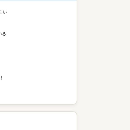
くい
いる
！