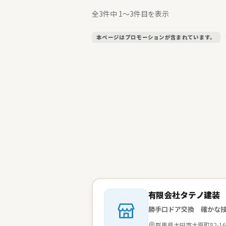
全3件中 1〜3件目を表示
本ページはプロモーションが含まれています。
会社名：
有限会社タテノ建装
勝手口ドア交換 確かな
住所：
群馬県太田市大原町82-16