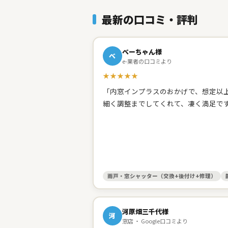
最新の口コミ・評判
べーちゃん様
べ
e-業者の口コミより
★★★★★
「内窓インプラスのおかげで、想定以上
細く調整までしてくれて、凄く満足で
雨戸・窓シャッター（交換+後付け+修理）
河原畑三千代様
河
窓店 ・ Google口コミより