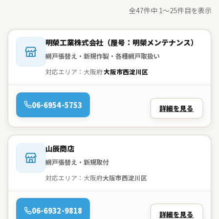
全47件中 1〜25件目を表示
会社名：
明榮工業株式会社（屋号：明榮メンテナンス）
網戸張替え・新規作製・各種網戸取扱い
対応エリア：大阪府
大阪市西淀川区
電話：
06-6954-5753
詳細を見る
会社名：
山辰商店
網戸張替え・新規取付
対応エリア：大阪府
大阪市西淀川区
電話：
06-6932-9818
詳細を見る