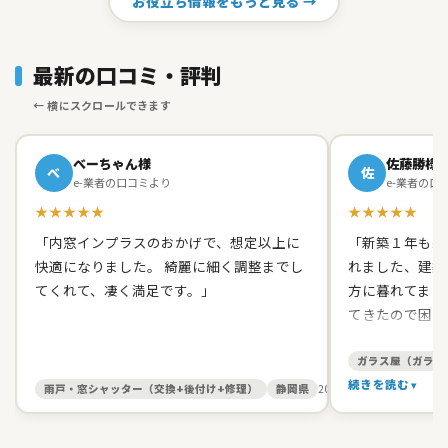
お役立ち情報をもっと見る →
最新の口コミ・評判
べーちゃん様
佐藤勝様
べ
佐
e-業者の口コミより
e-業者の口
★★★★★
★★★★★
「内窓インプラスのおかげで、想定以上に
「新築１年も経
快適になりました。 綺麗に細く調整までし
れました、建築
てくれて、凄く満足です。」
方に暮れてまし
てきたので困り
て原田ガラス店
た。 有償でし
ガラス屋（ガラス
て、バッチリス
続きを読む
雨戸・窓シャッター（交換+後付け+修理）
静岡県
2026/05/27
す。 信頼出来
お人柄だったの