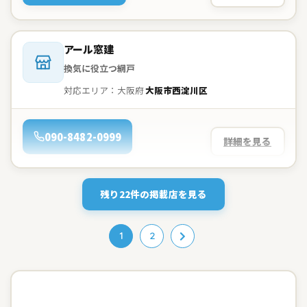
会社名：
アール窓建
換気に役立つ網戸
対応エリア：大阪府
大阪市西淀川区
電話：
090-8482-0999
詳細を見る
残り22件の掲載店を見る
1
2