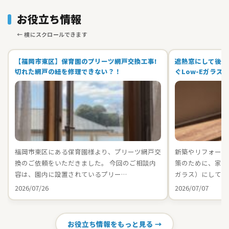
お役立ち情報
【福岡市東区】保育園のプリーツ網戸交換工事!
遮熱窓にして後悔
切れた網戸の紐を修理できない？！
ぐLow-Eガラス
福岡市東区にある保育園様より、プリーツ網戸交
新築やリフォーム
換のご依頼をいただきました。 今回のご相談内
策のために、家中の
容は、園内に設置されているプリー…
ガラス）にしてお
2026/07/26
2026/07/07
お役立ち情報をもっと見る →