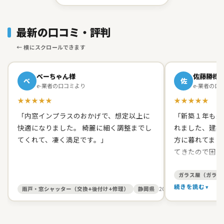
最新の口コミ・評判
べーちゃん様
佐藤勝様
べ
佐
e-業者の口コミより
e-業者の口
★★★★★
★★★★★
「内窓インプラスのおかげで、想定以上に
「新築１年も経
快適になりました。 綺麗に細く調整までし
れました、建築
てくれて、凄く満足です。」
方に暮れてまし
てきたので困り
て原田ガラス店
た。 有償でし
ガラス屋（ガラス
て、バッチリス
続きを読む
雨戸・窓シャッター（交換+後付け+修理）
静岡県
2026/05/27
す。 信頼出来
お人柄だったの
いしました。本