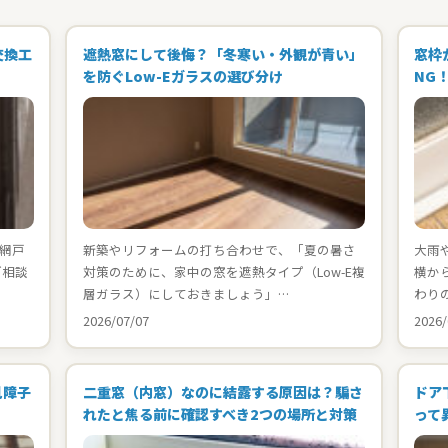
交換工
遮熱窓にして後悔？「冬寒い・外観が青い」
窓枠
を防ぐLow-Eガラスの選び分け
NG
網戸
新築やリフォームの打ち合わせで、「夏の暑さ
大雨
ご相談
対策のために、家中の窓を遮熱タイプ（Low-E複
横か
層ガラス）にしておきましょう」…
わり
2026/07/07
2026/
見障子
二重窓（内窓）なのに結露する原因は？騙さ
ドア
れたと焦る前に確認すべき2つの場所と対策
って