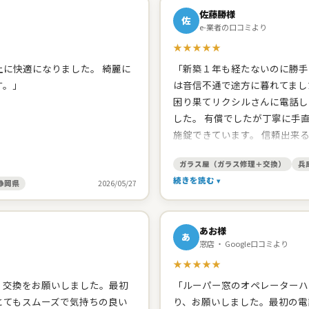
佐藤勝様
佐
e-業者の口コミより
★★★★★
に快適になりました。 綺麗に
「新築１年も経たないのに勝手
す。」
は音信不通で途方に暮れてまし
困り果てリクシルさんに電話し
した。 有償でしたが丁寧に手
施錠できています。 信頼出来
たので、網戸の張り替えをお願
ガラス屋（ガラス修理＋交換）
兵
頂きました。開け締めの調子の
続きを読む
ました。 建築した工務店みた
静岡県
2026/05/27
してくれます。 台所シンクの
と思います。」
あお様
あ
窓店 ・ Google口コミより
★★★★★
、交換をお願いしました。最初
「ルーパー窓のオペレーターハ
とてもスムーズで気持ちの良い
り、お願いしました。最初の電