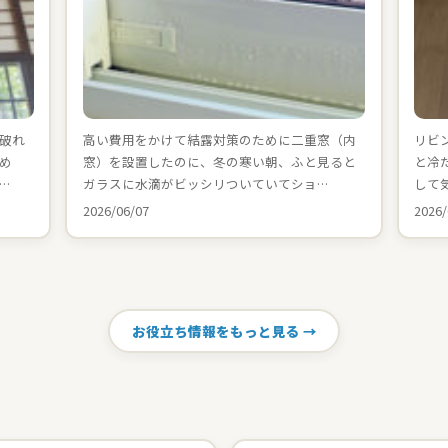
破れ
高い費用をかけて結露対策のために二重窓（内
リビ
め
窓）を設置したのに、冬の寒い朝、ふと見ると
と冷
…
ガラスに水滴がビッシリついていてショ…
して
2026/06/07
2026/
お役立ち情報をもっと見る →