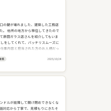
口の鍵が壊れました、建築した工務店
た。 他所の地方から移住してきたので
て原田ガラス店さんを紹介してもいま
直しをしてくれて、バッチリスムーズに
る仕事内容と担当された方のお人柄だっ
いしました。本日も丁寧な仕事をして
庫県
2025/10/24
悪いとこも相談すると丁寧に見てくれ
いに手抜きはしない、しっかりと仕事を
ことも対応してくれるし。心強いお店だ
ンドルが故障して開け閉めできなくな
話対応から丁寧で、見積もりにきたそ