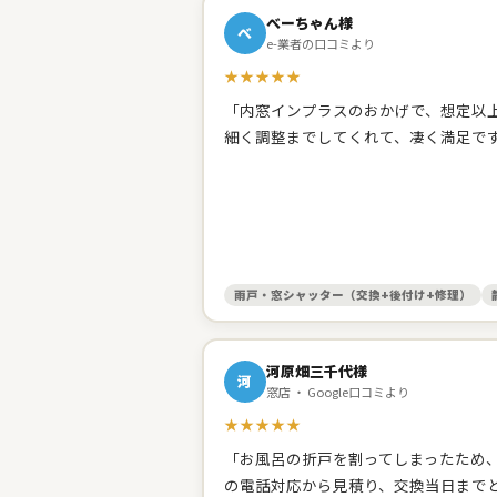
べーちゃん様
べ
e-業者の口コミより
★★★★★
「内窓インプラスのおかげで、想定以上
細く調整までしてくれて、凄く満足で
雨戸・窓シャッター（交換+後付け+修理）
河原畑三千代様
河
窓店 ・ Google口コミより
★★★★★
「お風呂の折戸を割ってしまったため
の電話対応から見積り、交換当日まで