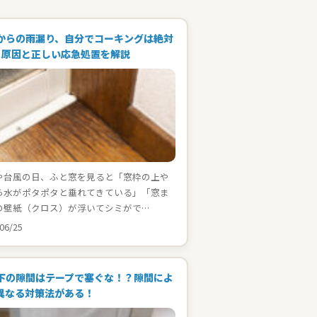
からの雨漏り、自分でコーキングは絶対
！原因と正しい応急処置を解説
や台風の日、ふと窓を見ると「窓枠の上や
ら水がポタポタと垂れてきている」「窓ま
の壁紙（クロス）が浮いてシミがで…
06/25
下の隙間はテープで塞ぐな！？隙間によ
異なる対策法がある！