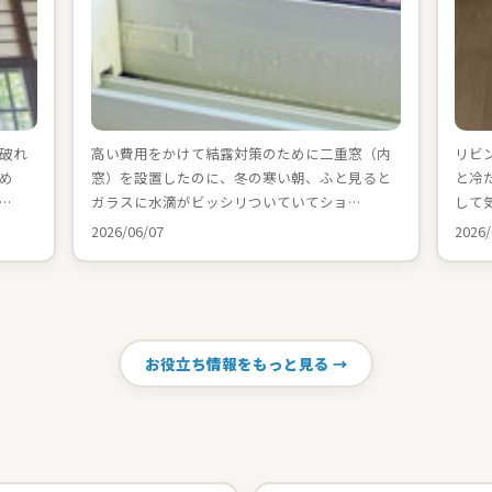
破れ
高い費用をかけて結露対策のために二重窓（内
リビ
め
窓）を設置したのに、冬の寒い朝、ふと見ると
と冷
…
ガラスに水滴がビッシリついていてショ…
して
2026/06/07
2026/
お役立ち情報をもっと見る →