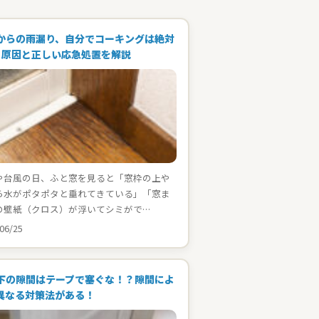
からの雨漏り、自分でコーキングは絶対
！原因と正しい応急処置を解説
や台風の日、ふと窓を見ると「窓枠の上や
ら水がポタポタと垂れてきている」「窓ま
の壁紙（クロス）が浮いてシミがで…
06/25
下の隙間はテープで塞ぐな！？隙間によ
異なる対策法がある！