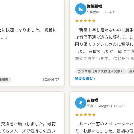
佐藤勝様
佐
e-業者の口コミより
★★★★★
に快適になりました。 綺麗に
「新築１年も経たないのに勝手
す。」
は音信不通で途方に暮れてまし
困り果てリクシルさんに電話し
した。 有償でしたが丁寧に手
施錠できています。 信頼出来
たので、網戸の張り替えをお願
ガラス屋（ガラス修理＋交換）
兵
頂きました。開け締めの調子の
続きを読む
ました。 建築した工務店みた
静岡県
2026/05/27
してくれます。 台所シンクの
と思います。」
あお様
あ
窓店 ・ Google口コミより
★★★★★
、交換をお願いしました。最初
「ルーパー窓のオペレーターハ
とてもスムーズで気持ちの良い
り、お願いしました。最初の電