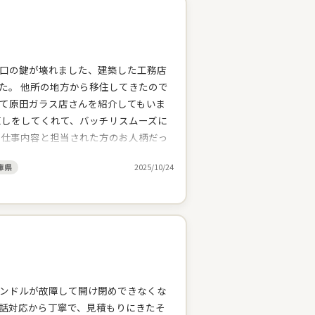
口の鍵が壊れました、建築した工務店
た。 他所の地方から移住してきたので
て原田ガラス店さんを紹介してもいま
直しをしてくれて、バッチリスムーズに
る仕事内容と担当された方のお人柄だっ
いしました。本日も丁寧な仕事をして
庫県
2025/10/24
悪いとこも相談すると丁寧に見てくれ
いに手抜きはしない、しっかりと仕事を
ことも対応してくれるし。心強いお店だ
ンドルが故障して開け閉めできなくな
話対応から丁寧で、見積もりにきたそ