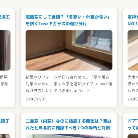
交換工
遮熱窓にして後悔？「冬寒い・外観が青い」
窓枠
を防ぐLow-Eガラスの選び分け
NG
網戸
新築やリフォームの打ち合わせで、「夏の暑さ
大雨
ご相談
対策のために、家中の窓を遮熱タイプ（Low-E複
横か
層ガラス）にしておきましょう」…
わり
2026/07/07
2026/
見障子
二重窓（内窓）なのに結露する原因は？騙さ
ドア
れたと焦る前に確認すべき2つの場所と対策
って