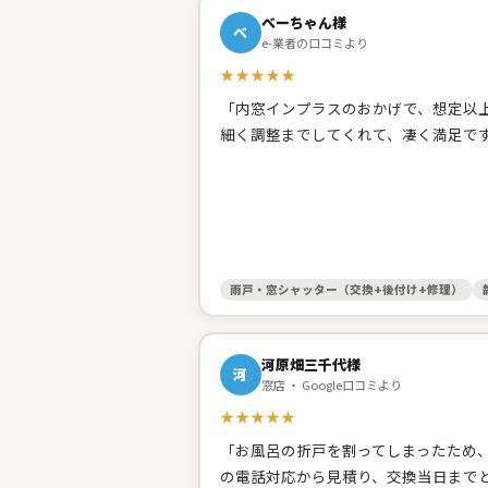
べーちゃん様
べ
e-業者の口コミより
★★★★★
「内窓インプラスのおかげで、想定以上
細く調整までしてくれて、凄く満足で
雨戸・窓シャッター（交換+後付け+修理）
河原畑三千代様
河
窓店 ・ Google口コミより
★★★★★
「お風呂の折戸を割ってしまったため
の電話対応から見積り、交換当日まで