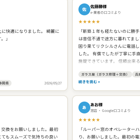
佐藤勝様
佐
e-業者の口コミより
★★★★★
に快適になりました。 綺麗に
「新築１年も経たないのに勝手
す。」
は音信不通で途方に暮れてまし
困り果てリクシルさんに電話し
した。 有償でしたが丁寧に手
施錠できています。 信頼出来
たので、網戸の張り替えをお願
ガラス屋（ガラス修理＋交換）
兵
頂きました。開け締めの調子の
続きを読む
ました。 建築した工務店みた
静岡県
2026/05/27
してくれます。 台所シンクの
と思います。」
あお様
あ
窓店 ・ Google口コミより
★★★★★
、交換をお願いしました。最初
「ルーパー窓のオペレーターハ
とてもスムーズで気持ちの良い
り、お願いしました。最初の電