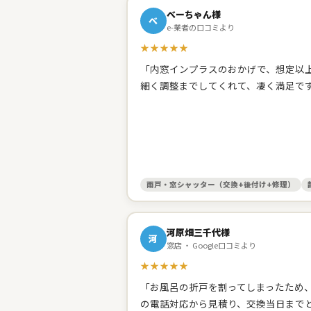
べーちゃん様
べ
e-業者の口コミより
★★★★★
「内窓インプラスのおかげで、想定以上
細く調整までしてくれて、凄く満足で
雨戸・窓シャッター（交換+後付け+修理）
河原畑三千代様
河
窓店 ・ Google口コミより
★★★★★
「お風呂の折戸を割ってしまったため
の電話対応から見積り、交換当日まで