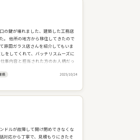
口の鍵が壊れました、建築した工務店
た。 他所の地方から移住してきたので
て原田ガラス店さんを紹介してもいま
直しをしてくれて、バッチリスムーズに
る仕事内容と担当された方のお人柄だっ
いしました。本日も丁寧な仕事をして
庫県
2025/10/24
悪いとこも相談すると丁寧に見てくれ
いに手抜きはしない、しっかりと仕事を
ことも対応してくれるし。心強いお店だ
ンドルが故障して開け閉めできなくな
話対応から丁寧で、見積もりにきたそ