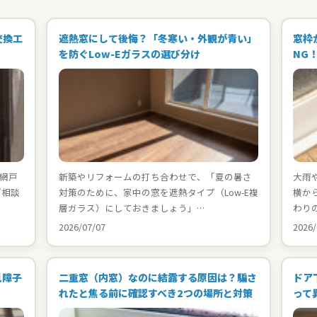
交換工
遮熱窓にして後悔？「冬寒い・外観が青い」
窓枠
を防ぐLow-Eガラスの選び分け
NG
網戸
新築やリフォームの打ち合わせで、「夏の暑さ
大雨
ご相談
対策のために、家中の窓を遮熱タイプ（Low-E複
横か
層ガラス）にしておきましょう」…
わり
2026/07/07
2026/
見障子
二重窓（内窓）なのに結露する原因は？騙さ
ドア
れたと焦る前に確認すべき2つの場所と対策
って