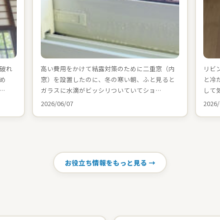
破れ
高い費用をかけて結露対策のために二重窓（内
リビ
め
窓）を設置したのに、冬の寒い朝、ふと見ると
と冷
…
ガラスに水滴がビッシリついていてショ…
して
2026/06/07
2026/
お役立ち情報をもっと見る →