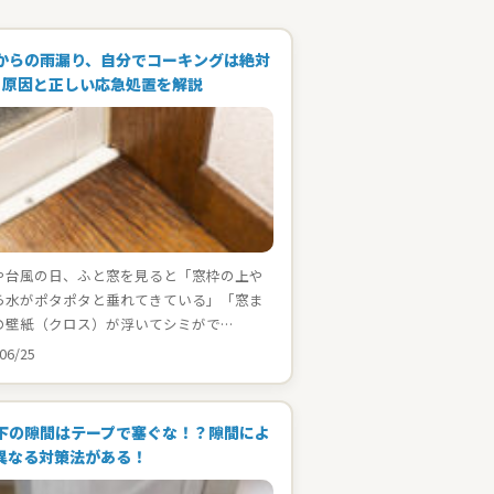
からの雨漏り、自分でコーキングは絶対
！原因と正しい応急処置を解説
や台風の日、ふと窓を見ると「窓枠の上や
ら水がポタポタと垂れてきている」「窓ま
の壁紙（クロス）が浮いてシミがで…
06/25
下の隙間はテープで塞ぐな！？隙間によ
異なる対策法がある！