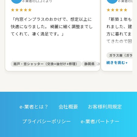
e-業者の口コミより
e-業者の口
★★★★★
★★★★★
「内窓インプラスのおかげで、想定以上に
「新築１年も経
快適になりました。 綺麗に細く調整までし
れました、建築
てくれて、凄く満足です。」
方に暮れてまし
てきたので困り
て原田ガラス店
た。 有償でし
ガラス屋（ガラス
て、バッチリス
続きを読む
雨戸・窓シャッター（交換+後付け+修理）
静岡県
2026/05/27
す。 信頼出来
お人柄だったの
いしました。本
ました。開け締
すると丁寧に見
e-業者とは？
会社概要
お客様利用規定
務店みたいに手
仕事をしてくれ
プライバシーポリシー
e-業者パートナー
対応してくれる
す。」