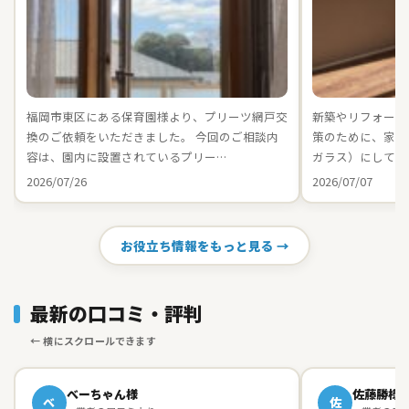
福岡市東区にある保育園様より、プリーツ網戸交
新築やリフォーム
換のご依頼をいただきました。 今回のご相談内
策のために、家中の
容は、園内に設置されているプリー…
ガラス）にしてお
2026/07/26
2026/07/07
お役立ち情報をもっと見る →
最新の口コミ・評判
べーちゃん様
佐藤勝様
べ
佐