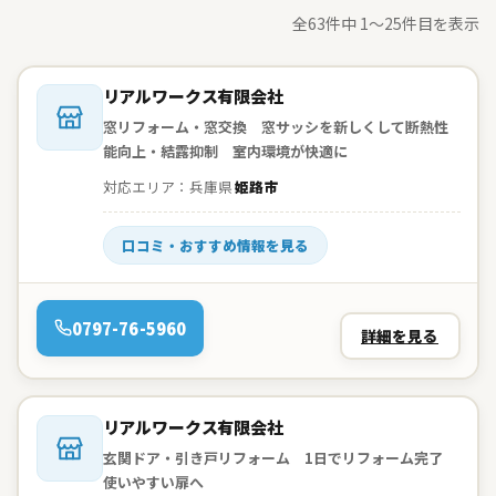
全63件中 1〜25件目を表示
会社名：
リアルワークス有限会社
窓リフォーム・窓交換 窓サッシを新しくして断熱性
能向上・結露抑制 室内環境が快適に
対応エリア：兵庫県
姫路市
口コミ・おすすめ情報を見る
電話：
0797-76-5960
詳細を見る
会社名：
リアルワークス有限会社
玄関ドア・引き戸リフォーム 1日でリフォーム完了
使いやすい扉へ