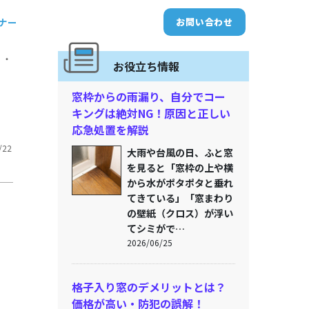
トナー
お問い合わせ
・・
お役立ち情報
窓枠からの雨漏り、自分でコー
キングは絶対NG！原因と正しい
応急処置を解説
/22
大雨や台風の日、ふと窓
を見ると「窓枠の上や横
から水がポタポタと垂れ
てきている」「窓まわり
の壁紙（クロス）が浮い
てシミがで…
2026/06/25
格子入り窓のデメリットとは？
価格が高い・防犯の誤解！