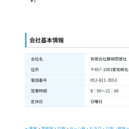
会社基本情報
会社名
有限会社藤硝窓建社
住所
〒457-1083愛知県
電話番号
052-811-3553 0
営業時間
8：00～21：00
定休日
日曜日
e-業者
>
窓修理×交換
>
サッシ屋・引き戸・戸車（修理