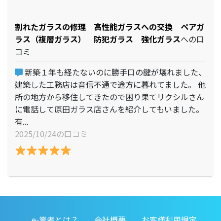
割れたガラスの修理 高性能ガラスへの交換 ペアガ
ラス（複層ガラス） 防犯ガラス 強化ガラス
への口
コミ
新築１年も経たないのに勝手口の鍵が壊れました、
建築した工務店は音信不通で途方に暮れてました。 他
所の地方から移住してきたので困り果てリクシルさん
に電話して原田ガラス店さんを紹介してもいました。
有...
2025/10/24の口コミ
e-業者とは？
会社概要
お客様利用規定