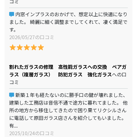
コミ
内窓インプラスのおかげで、想定以上に快適になり
ました。 綺麗に細く調整までしてくれて、凄く満足で
す。
2026/05/27の口コミ
割れたガラスの修理 高性能ガラスへの交換 ペアガ
ラス（複層ガラス） 防犯ガラス 強化ガラス
への口
コミ
新築１年も経たないのに勝手口の鍵が壊れました、
建築した工務店は音信不通で途方に暮れてました。 他
所の地方から移住してきたので困り果てリクシルさん
に電話して原田ガラス店さんを紹介してもいました。
有...
2025/10/24の口コミ