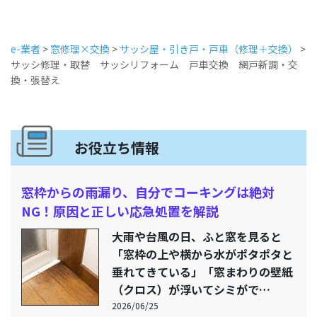
e-業者
>
窓修理×交換
>
サッシ屋・引き戸・戸車（修理＋交換）
>
サッシ修理・取替 サッシリフォーム 戸車交換 網戸新調・交
換・張替え
お役立ち情報
窓枠からの雨漏り、自分でコーキングは絶対
NG！原因と正しい応急処置を解説
大雨や台風の日、ふと窓を見ると
「窓枠の上や横から水がポタポタと
垂れてきている」「窓まわりの壁紙
（クロス）が浮いてシミがで…
2026/06/25