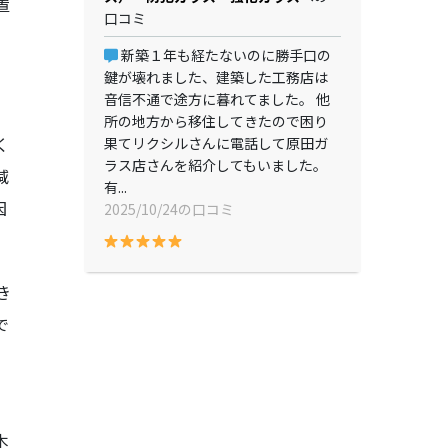
置
口コミ
新築１年も経たないのに勝手口の
鍵が壊れました、建築した工務店は
音信不通で途方に暮れてました。 他
所の地方から移住してきたので困り
く
果てリクシルさんに電話して原田ガ
ラス店さんを紹介してもいました。
減
有...
因
2025/10/24の口コミ
き
で
、
木