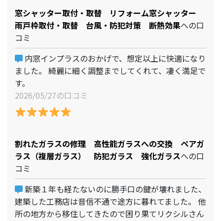
窓シャッター取付・取替 リフォーム窓シャッター
雨戸枠取付・取替 台風・防犯対策 断熱効果
への口
コミ
内窓インプラスのおかげで、想定以上に快適になり
ました。 綺麗に細く調整までしてくれて、凄く満足で
す。
2026/05/27の口コミ
割れたガラスの修理 高性能ガラスへの交換 ペアガ
ラス（複層ガラス） 防犯ガラス 強化ガラス
への口
コミ
新築１年も経たないのに勝手口の鍵が壊れました、
建築した工務店は音信不通で途方に暮れてました。 他
所の地方から移住してきたので困り果てリクシルさん