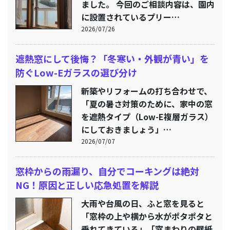
ました。 今回のご相談内容は、園内
に設置されているプリー…
2026/07/26
遮熱窓にして後悔？「冬寒い・外観が青い」を
防ぐLow-Eガラスの選び分け
新築やリフォームの打ち合わせで、
「夏の暑さ対策のために、家中の窓
を遮熱タイプ（Low-E複層ガラス）
にしておきましょう」…
2026/07/07
窓枠からの雨漏り、自分でコーキングは絶対
NG！原因と正しい応急処置を解説
大雨や台風の日、ふと窓を見ると
「窓枠の上や横から水がポタポタと
垂れてきている」「窓まわりの壁紙