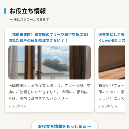
お役立ち情報
【福岡市東区】保育園のプリーツ網戸交換工事!
遮熱窓にして後悔
切れた網戸の紐を修理できない？！
ぐLow-Eガラス
福岡市東区にある保育園様より、プリーツ網戸交
新築やリフォーム
換のご依頼をいただきました。 今回のご相談内
策のために、家中の
容は、園内に設置されているプリー…
ガラス）にしてお
2026/07/26
2026/07/07
お役立ち情報をもっと見る →