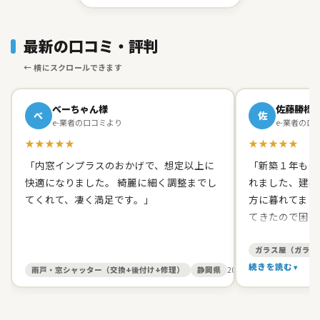
最新の口コミ・評判
べーちゃん様
佐藤勝様
べ
佐
e-業者の口コミより
e-業者の口
★★★★★
★★★★★
「内窓インプラスのおかげで、想定以上に
「新築１年も経
快適になりました。 綺麗に細く調整までし
れました、建築
てくれて、凄く満足です。」
方に暮れてまし
てきたので困り
て原田ガラス店
た。 有償でし
ガラス屋（ガラス
て、バッチリス
続きを読む
雨戸・窓シャッター（交換+後付け+修理）
静岡県
2026/05/27
す。 信頼出来
お人柄だったの
いしました。本