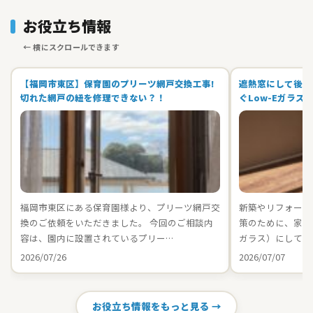
お役立ち情報
【福岡市東区】保育園のプリーツ網戸交換工事!
遮熱窓にして後悔
切れた網戸の紐を修理できない？！
ぐLow-Eガラス
福岡市東区にある保育園様より、プリーツ網戸交
新築やリフォーム
換のご依頼をいただきました。 今回のご相談内
策のために、家中の
容は、園内に設置されているプリー…
ガラス）にしてお
2026/07/26
2026/07/07
お役立ち情報をもっと見る →