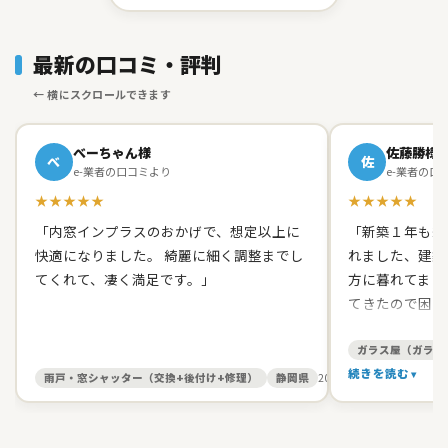
最新の口コミ・評判
べーちゃん様
佐藤勝様
べ
佐
e-業者の口コミより
e-業者の口
★★★★★
★★★★★
「内窓インプラスのおかげで、想定以上に
「新築１年も経
快適になりました。 綺麗に細く調整までし
れました、建築
てくれて、凄く満足です。」
方に暮れてまし
てきたので困り
て原田ガラス店
た。 有償でし
ガラス屋（ガラス
て、バッチリス
続きを読む
雨戸・窓シャッター（交換+後付け+修理）
静岡県
2026/05/27
す。 信頼出来
お人柄だったの
いしました。本