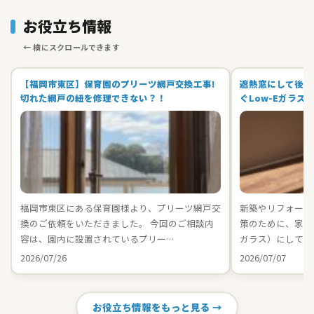
お役立ち情報
【福岡市東区】保育園のプリーツ網戸交換工事!
遮熱窓にして後悔
切れた網戸の紐を修理できない？！
ぐLow-Eガラス
福岡市東区にある保育園様より、プリーツ網戸交
新築やリフォーム
換のご依頼をいただきました。 今回のご相談内
策のために、家中の
容は、園内に設置されているプリー…
ガラス）にしてお
2026/07/26
2026/07/07
お役立ち情報をもっと見る →