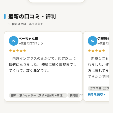
最新の口コミ・評判
べーちゃん様
佐藤勝様
べ
佐
e-業者の口コミより
e-業者の口
★★★★★
★★★★★
「内窓インプラスのおかげで、想定以上に
「新築１年も経
快適になりました。 綺麗に細く調整までし
れました、建築
てくれて、凄く満足です。」
方に暮れてまし
てきたので困り
て原田ガラス店
た。 有償でし
ガラス屋（ガラス
て、バッチリス
続きを読む
雨戸・窓シャッター（交換+後付け+修理）
静岡県
2026/05/27
す。 信頼出来
お人柄だったの
いしました。本