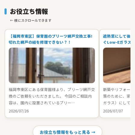
お役立ち情報
【福岡市東区】保育園のプリーツ網戸交換工事!
遮熱窓にして後悔
切れた網戸の紐を修理できない？！
ぐLow-Eガラス
福岡市東区にある保育園様より、プリーツ網戸交
新築やリフォーム
換のご依頼をいただきました。 今回のご相談内
策のために、家中の
容は、園内に設置されているプリー…
ガラス）にしてお
2026/07/26
2026/07/07
お役立ち情報をもっと見る →