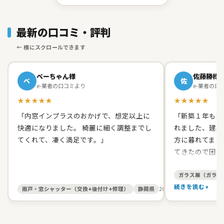
最新の口コミ・評判
べーちゃん様
佐藤勝様
べ
佐
e-業者の口コミより
e-業者の口
★★★★★
★★★★★
「内窓インプラスのおかげで、想定以上に
「新築１年も経
快適になりました。 綺麗に細く調整までし
れました、建築
てくれて、凄く満足です。」
方に暮れてまし
てきたので困り
て原田ガラス店
た。 有償でし
ガラス屋（ガラス
て、バッチリス
続きを読む
雨戸・窓シャッター（交換+後付け+修理）
静岡県
2026/05/27
す。 信頼出来
お人柄だったの
いしました。本