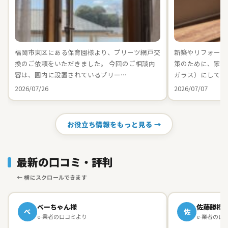
福岡市東区にある保育園様より、プリーツ網戸交
新築やリフォーム
換のご依頼をいただきました。 今回のご相談内
策のために、家中の
容は、園内に設置されているプリー…
ガラス）にしてお
2026/07/26
2026/07/07
お役立ち情報をもっと見る →
最新の口コミ・評判
べーちゃん様
佐藤勝様
べ
佐
e-業者の口コミより
e-業者の口