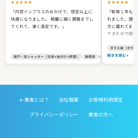
★★★★★
★★★★★
「内窓インプラスのおかげで、想定以上に
「新築１年も経
快適になりました。 綺麗に細く調整までし
れました、建築
てくれて、凄く満足です。」
方に暮れてまし
てきたので困り
て原田ガラス店
た。 有償でし
ガラス屋（ガラス
て、バッチリス
続きを読む
雨戸・窓シャッター（交換+後付け+修理）
静岡県
2026/05/27
す。 信頼出来
お人柄だったの
いしました。本
ました。開け締
すると丁寧に見
e-業者とは？
会社概要
お客様利用規定
務店みたいに手
仕事をしてくれ
プライバシーポリシー
業者の方へ
対応してくれる
す。」