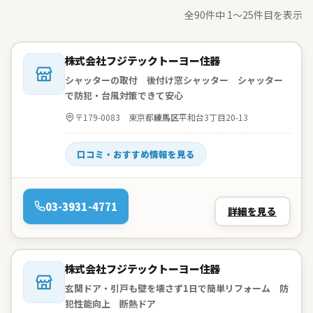
全90件中 1〜25件目を表示
会社名：
株式会社フジテックトーヨー住器
シャッターの取付 後付け窓シャッター シャッター
で防犯・台風対策できて安心
住所：
〒179-0083 東京都
練馬区
平和台3丁目20-13
口コミ・おすすめ情報を見る
電話：
03-3931-4771
詳細を見る
会社名：
株式会社フジテックトーヨー住器
玄関ドア・引戸も壁を壊さず1日で簡単リフォーム 防
犯性能向上 断熱ドア