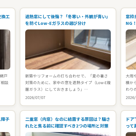
交換工
遮熱窓にして後悔？「冬寒い・外観が青い」
窓枠
を防ぐLow-Eガラスの選び分け
NG
網戸
新築やリフォームの打ち合わせで、「夏の暑さ
大雨
ご相談
対策のために、家中の窓を遮熱タイプ（Low-E複
横か
層ガラス）にしておきましょう」…
わり
2026/07/07
2026/
見障子
二重窓（内窓）なのに結露する原因は？騙さ
ドア
れたと焦る前に確認すべき2つの場所と対策
って