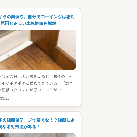
からの雨漏り、自分でコーキングは絶対
！原因と正しい応急処置を解説
や台風の日、ふと窓を見ると「窓枠の上や
ら水がポタポタと垂れてきている」「窓ま
の壁紙（クロス）が浮いてシミがで…
06/25
下の隙間はテープで塞ぐな！？隙間によ
異なる対策法がある！