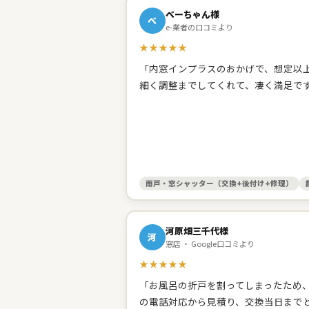
べーちゃん様
べ
e-業者の口コミより
★★★★★
「内窓インプラスのおかげで、想定以上
細く調整までしてくれて、凄く満足で
雨戸・窓シャッター（交換+後付け+修理）
河原畑三千代様
河
窓店 ・ Google口コミより
★★★★★
「お風呂の折戸を割ってしまったため
の電話対応から見積り、交換当日まで