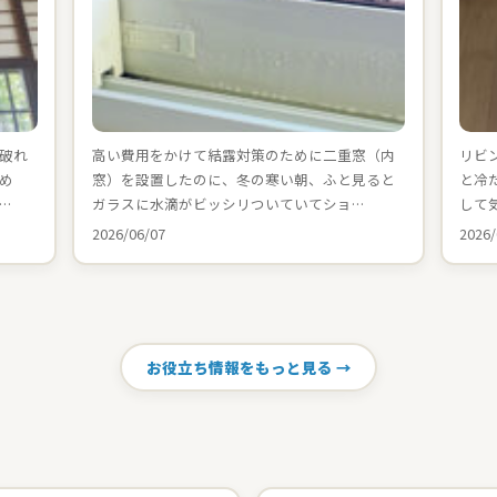
破れ
高い費用をかけて結露対策のために二重窓（内
リビ
め
窓）を設置したのに、冬の寒い朝、ふと見ると
と冷
…
ガラスに水滴がビッシリついていてショ…
して
2026/06/07
2026/
お役立ち情報をもっと見る →