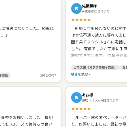
佐藤勝様
佐
e-業者の口コミより
★★★★★
に快適になりました。 綺麗に
「新築１年も経たないのに勝手
す。」
は音信不通で途方に暮れてまし
困り果てリクシルさんに電話し
した。 有償でしたが丁寧に手
施錠できています。 信頼出来
たので、網戸の張り替えをお願
ガラス屋（ガラス修理＋交換）
兵
頂きました。開け締めの調子の
続きを読む
ました。 建築した工務店みた
静岡県
2026/05/27
してくれます。 台所シンクの
と思います。」
あお様
あ
窓店 ・ Google口コミより
★★★★★
、交換をお願いしました。最初
「ルーパー窓のオペレーターハ
とてもスムーズで気持ちの良い
り、お願いしました。最初の電