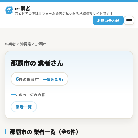
e-業者
窓とドアの修理リフォーム業者が見つかる地域情報サイトです！
お問い合わせ
e-業者
>
沖縄県
>
那覇市
那覇市の 業者さん
6
件の掲載店
一覧を見る
このページの内容
業者一覧
那覇市の 業者一覧（全6件）