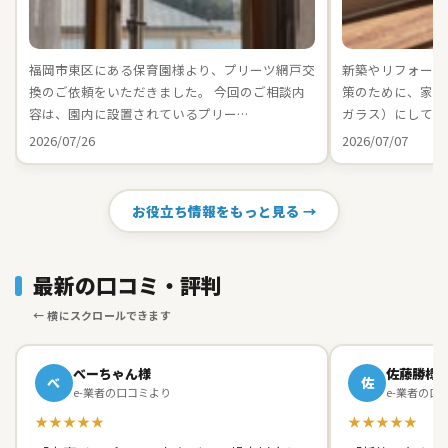
福岡市東区にある保育園様より、プリーツ網戸交
新築やリフォーム
換のご依頼をいただきました。 今回のご相談内
策のために、家中の
容は、園内に設置されているプリー…
ガラス）にしてお
2026/07/26
2026/07/07
お役立ち情報をもっと見る →
最新の口コミ・評判
べーちゃん様
佐藤勝様
べ
佐
e-業者の口コミより
e-業者の口
★★★★★
★★★★★