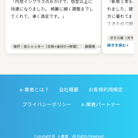
「内窓インプラスのおかげで、想定以上に
「新築１年も経
快適になりました。 綺麗に細く調整までし
れました、建築
てくれて、凄く満足です。」
方に暮れてまし
てきたので困り
て原田ガラス店
た。 有償でし
ガラス屋（ガラス
て、バッチリス
続きを読む
雨戸・窓シャッター（交換+後付け+修理）
静岡県
2026/05/27
す。 信頼出来
お人柄だったの
いしました。本
ました。開け締
すると丁寧に見
e-業者とは？
会社概要
お客様利用規定
務店みたいに手
仕事をしてくれ
プライバシーポリシー
e-業者パートナー
対応してくれる
す。」
Copyright © e-業者. All Rights Reserved.