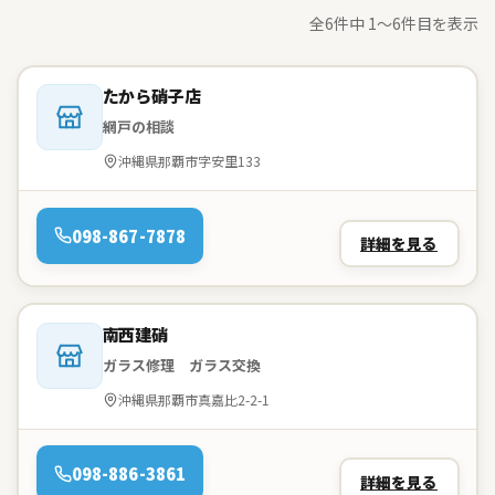
全6件中 1〜6件目を表示
会社名：
たから硝子店
網戸の相談
住所：
沖縄県那覇市字安里133
電話：
098-867-7878
詳細を見る
会社名：
南西建硝
ガラス修理 ガラス交換
住所：
沖縄県那覇市真嘉比2-2-1
電話：
098-886-3861
詳細を見る