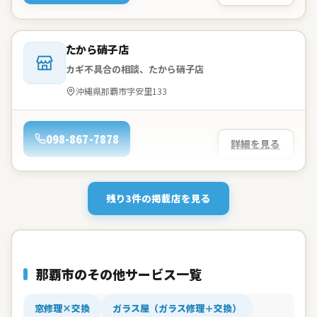
会社名：
たから硝子店
カギ不具合の相談、たから硝子店
住所：
沖縄県那覇市字安里133
電話：
098-867-7878
詳細を見る
残り3件の掲載店を見る
那覇市のその他サービス一覧
窓修理×交換
ガラス屋（ガラス修理＋交換）