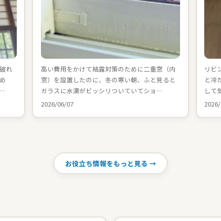
破れ
高い費用をかけて結露対策のために二重窓（内
リビ
め
窓）を設置したのに、冬の寒い朝、ふと見ると
と冷
…
ガラスに水滴がビッシリついていてショ…
して
2026/06/07
2026/
お役立ち情報をもっと見る →