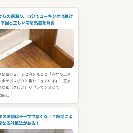
からの雨漏り、自分でコーキングは絶対
！原因と正しい応急処置を解説
や台風の日、ふと窓を見ると「窓枠の上や
ら水がポタポタと垂れてきている」「窓ま
の壁紙（クロス）が浮いてシミがで…
06/25
下の隙間はテープで塞ぐな！？隙間によ
異なる対策法がある！