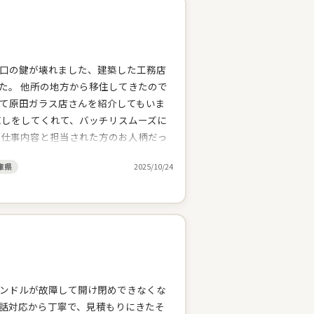
口の鍵が壊れました、建築した工務店
た。 他所の地方から移住してきたので
て原田ガラス店さんを紹介してもいま
直しをしてくれて、バッチリスムーズに
る仕事内容と担当された方のお人柄だっ
いしました。本日も丁寧な仕事をして
庫県
2025/10/24
悪いとこも相談すると丁寧に見てくれ
いに手抜きはしない、しっかりと仕事を
ことも対応してくれるし。心強いお店だ
ンドルが故障して開け閉めできなくな
話対応から丁寧で、見積もりにきたそ