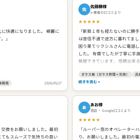
佐藤勝様
佐
e-業者の口コミより
★★★★★
に快適になりました。 綺麗に
「新築１年も経たないのに勝手
す。」
は音信不通で途方に暮れてまし
困り果てリクシルさんに電話し
した。 有償でしたが丁寧に手
施錠できています。 信頼出来
たので、網戸の張り替えをお願
ガラス屋（ガラス修理＋交換）
兵
頂きました。開け締めの調子の
続きを読む
ました。 建築した工務店みた
静岡県
2026/05/27
してくれます。 台所シンクの
と思います。」
あお様
あ
窓店 ・ Google口コミより
★★★★★
、交換をお願いしました。最初
「ルーパー窓のオペレーターハ
とてもスムーズで気持ちの良い
り、お願いしました。最初の電