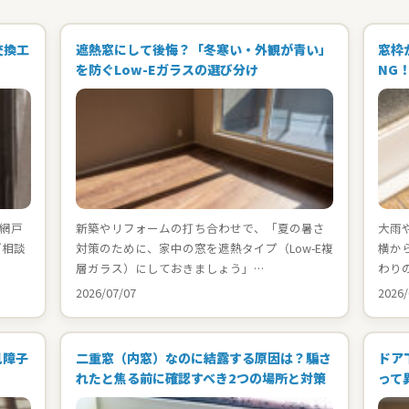
交換工
遮熱窓にして後悔？「冬寒い・外観が青い」
窓枠
を防ぐLow-Eガラスの選び分け
NG
網戸
新築やリフォームの打ち合わせで、「夏の暑さ
大雨
ご相談
対策のために、家中の窓を遮熱タイプ（Low-E複
横か
層ガラス）にしておきましょう」…
わり
2026/07/07
2026/
見障子
二重窓（内窓）なのに結露する原因は？騙さ
ドア
れたと焦る前に確認すべき2つの場所と対策
って