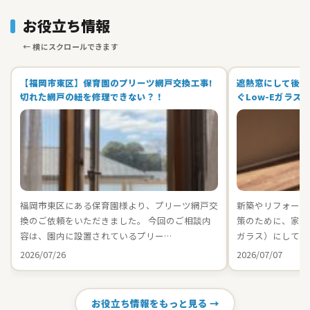
お役立ち情報
【福岡市東区】保育園のプリーツ網戸交換工事!
遮熱窓にして後悔
切れた網戸の紐を修理できない？！
ぐLow-Eガラス
福岡市東区にある保育園様より、プリーツ網戸交
新築やリフォーム
換のご依頼をいただきました。 今回のご相談内
策のために、家中の
容は、園内に設置されているプリー…
ガラス）にしてお
2026/07/26
2026/07/07
お役立ち情報をもっと見る →