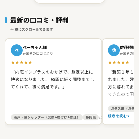
最新の口コミ・評判
べーちゃん様
佐藤勝様
べ
佐
e-業者の口コミより
e-業者の口
★★★★★
★★★★★
「内窓インプラスのおかげで、想定以上に
「新築１年も経
快適になりました。 綺麗に細く調整までし
れました、建築
てくれて、凄く満足です。」
方に暮れてまし
てきたので困り
て原田ガラス店
た。 有償でし
ガラス屋（ガラス
て、バッチリス
続きを読む
雨戸・窓シャッター（交換+後付け+修理）
静岡県
2026/05/27
す。 信頼出来
お人柄だったの
いしました。本