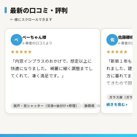
最新の口コミ・評判
べーちゃん様
佐藤勝様
べ
佐
e-業者の口コミより
e-業者の口
★★★★★
★★★★★
「内窓インプラスのおかげで、想定以上に
「新築１年も経
快適になりました。 綺麗に細く調整までし
れました、建築
てくれて、凄く満足です。」
方に暮れてまし
てきたので困り
て原田ガラス店
た。 有償でし
ガラス屋（ガラス
て、バッチリス
続きを読む
雨戸・窓シャッター（交換+後付け+修理）
静岡県
2026/05/27
す。 信頼出来
お人柄だったの
いしました。本
ました。開け締