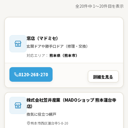
全20件中 1〜20件目を表示
会社名：
窓店（マドミセ）
玄関ドアや勝手口ドア（修理・交換）
対応エリア：
熊本県（熊本市）
電話：
0120-268-270
詳細を見る
会社名：
株式会社笠井産業（MADOショップ 熊本蓮台寺
店）
換気に役立つ網戸
住所：
熊本市西区蓮台寺5-8-20