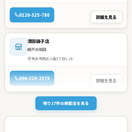
電話：
0120-325-780
詳細を見る
会社名：
清田硝子店
網戸の相談
住所：
熊本市西区小島9丁目1-26
電話：
096-329-2379
詳細を見る
残り17件の掲載店を見る