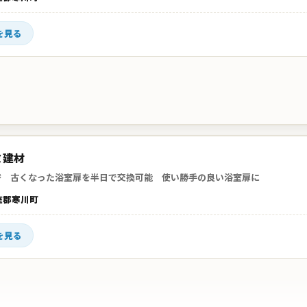
を見る
ミ建材
替 古くなった浴室扉を半日で交換可能 使い勝手の良い浴室扉に
座郡寒川町
を見る