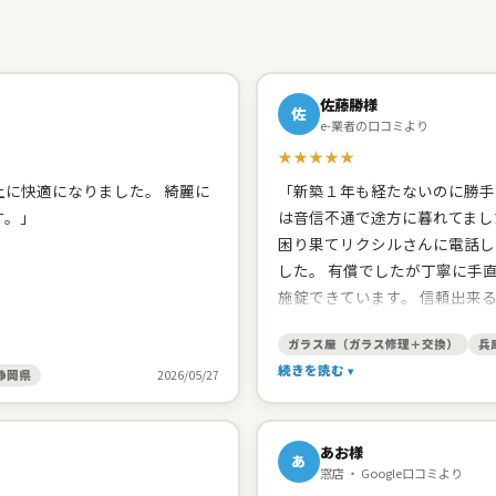
佐藤勝様
佐
e-業者の口コミより
★★★★★
に快適になりました。 綺麗に
「新築１年も経たないのに勝手
す。」
は音信不通で途方に暮れてまし
困り果てリクシルさんに電話し
した。 有償でしたが丁寧に手
施錠できています。 信頼出来
たので、網戸の張り替えをお願
ガラス屋（ガラス修理＋交換）
兵
頂きました。開け締めの調子の
続きを読む
ました。 建築した工務店みた
静岡県
2026/05/27
してくれます。 台所シンクの
と思います。」
あお様
あ
窓店 ・ Google口コミより