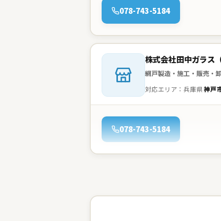
電話：
078-743-5184
会社名：
株式会社田中ガラス
網戸製造・施工・販売・
対応エリア：兵庫県
神戸
電話：
078-743-5184