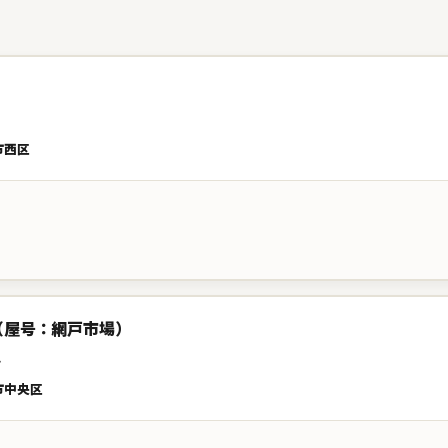
市西区
（屋号：網戸市場）
替え
市中央区