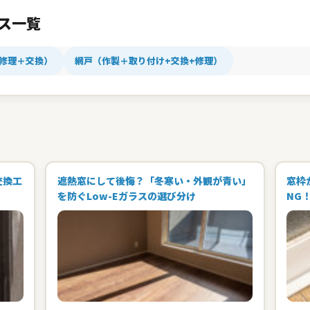
ス一覧
修理＋交換）
網戸（作製＋取り付け+交換+修理）
交換工
遮熱窓にして後悔？「冬寒い・外観が青い」
窓枠
を防ぐLow-Eガラスの選び分け
NG