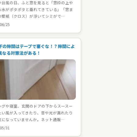
や台風の日、ふと窓を見ると「窓枠の上や
ら水がポタポタと垂れてきている」「窓ま
の壁紙（クロス）が浮いてシミがで…
06/25
下の隙間はテープで塞ぐな！？隙間によ
異なる対策法がある！
ングや寝室、玄関のドアの下からスースー
たい風が入ってきたり、音や光が漏れたり
気になっていませんか。ネット通販…
05/31