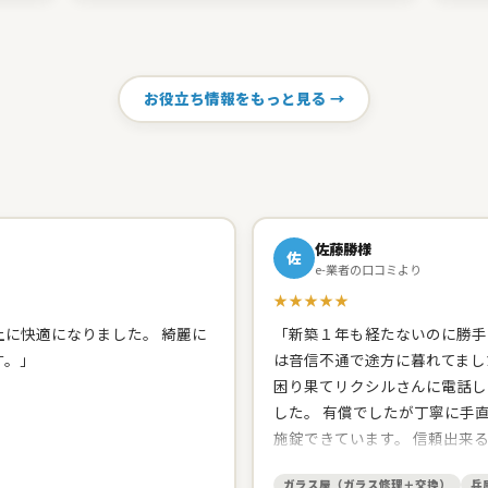
お役立ち情報をもっと見る →
佐藤勝様
佐
e-業者の口コミより
★★★★★
に快適になりました。 綺麗に
「新築１年も経たないのに勝手
す。」
は音信不通で途方に暮れてまし
困り果てリクシルさんに電話し
した。 有償でしたが丁寧に手
施錠できています。 信頼出来
たので、網戸の張り替えをお願
ガラス屋（ガラス修理＋交換）
兵