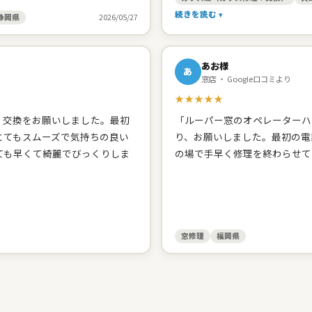
頂きました。開け締めの調子の
続きを読む
ました。 建築した工務店みた
静岡県
2026/05/27
してくれます。 台所シンクの
と思います。」
あお様
あ
窓店 ・ Google口コミより
★★★★★
、交換をお願いしました。最初
「ルーパー窓のオペレーターハ
とてもスムーズで気持ちの良い
り、お願いしました。最初の電
ても早くて綺麗でびっくりしま
の場で手早く修理を終わらせて
窓修理
福岡県