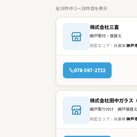
全18件中 1〜18件目を表示
会社名：
株式会社三喜
網戸取付・張替え
対応エリア：兵庫県
神戸
電話：
078-597-2722
会社名：
株式会社田中ガラス
網戸取り付け 網戸張
対応エリア：兵庫県
神戸