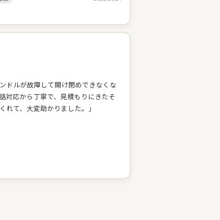
悪いとこも相談すると丁寧に見てくれ
いに手抜きはしない、しっかりと仕事を
ことも対応してくれるし。心強いお店だ
ンドルが故障して開け閉めできなくな
話対応から丁寧で、見積もりにきたそ
くれて、大変助かりました。」