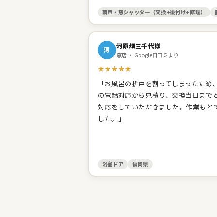
雨戸・窓シャッター（交換+後付け+修理）
河原畑三千代様
河
窓店 ・ Google口コミより
★★★★★
「お風呂の折戸を割ってしまったため
の電話対応から見積り、交換当日まで
対応をしていただきました。作業もと
した。」
浴室ドア
福岡県