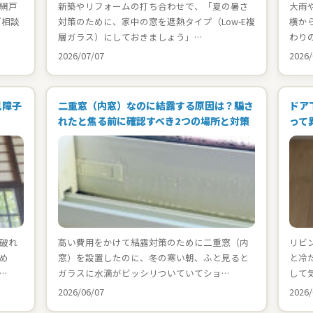
網戸
新築やリフォームの打ち合わせで、「夏の暑さ
大雨
ご相談
対策のために、家中の窓を遮熱タイプ（Low-E複
横か
層ガラス）にしておきましょう」…
わり
2026/07/07
2026/
見障子
二重窓（内窓）なのに結露する原因は？騙さ
ドア
れたと焦る前に確認すべき2つの場所と対策
って
破れ
高い費用をかけて結露対策のために二重窓（内
リビ
め
窓）を設置したのに、冬の寒い朝、ふと見ると
と冷
…
ガラスに水滴がビッシリついていてショ…
して
2026/06/07
2026/