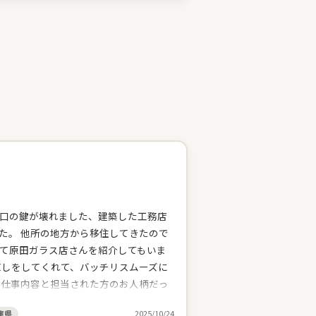
口の鍵が壊れました、建築した工務店
た。 他所の地方から移住してきたので
て原田ガラス店さんを紹介してもいま
直しをしてくれて、バッチリスムーズに
る仕事内容と担当された方のお人柄だっ
いしました。本日も丁寧な仕事をして
庫県
2025/10/24