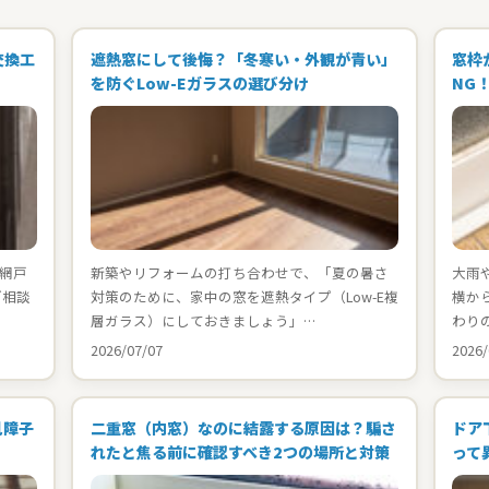
交換工
遮熱窓にして後悔？「冬寒い・外観が青い」
窓枠
を防ぐLow-Eガラスの選び分け
NG
網戸
新築やリフォームの打ち合わせで、「夏の暑さ
大雨
ご相談
対策のために、家中の窓を遮熱タイプ（Low-E複
横か
層ガラス）にしておきましょう」…
わり
2026/07/07
2026/
見障子
二重窓（内窓）なのに結露する原因は？騙さ
ドア
れたと焦る前に確認すべき2つの場所と対策
って