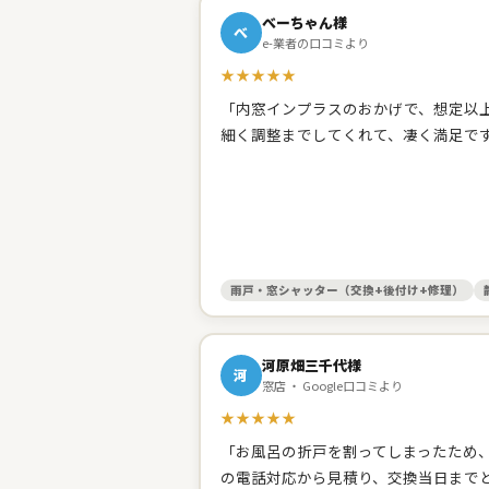
べーちゃん様
べ
e-業者の口コミより
★★★★★
「内窓インプラスのおかげで、想定以上
細く調整までしてくれて、凄く満足で
雨戸・窓シャッター（交換+後付け+修理）
河原畑三千代様
河
窓店 ・ Google口コミより
★★★★★
「お風呂の折戸を割ってしまったため
の電話対応から見積り、交換当日まで