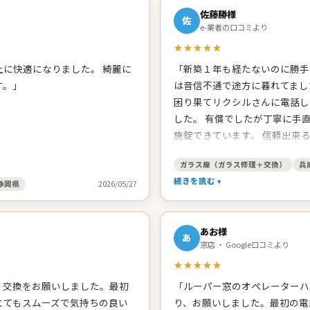
佐藤勝様
佐
e-業者の口コミより
★★★★★
に快適になりました。 綺麗に
「新築１年も経たないのに勝手
す。」
は音信不通で途方に暮れてまし
困り果てリクシルさんに電話し
した。 有償でしたが丁寧に手
施錠できています。 信頼出来
たので、網戸の張り替えをお願
ガラス屋（ガラス修理＋交換）
兵
頂きました。開け締めの調子の
続きを読む
ました。 建築した工務店みた
静岡県
2026/05/27
してくれます。 台所シンクの
と思います。」
あお様
あ
窓店 ・ Google口コミより
★★★★★
、交換をお願いしました。最初
「ルーパー窓のオペレーターハ
とてもスムーズで気持ちの良い
り、お願いしました。最初の電