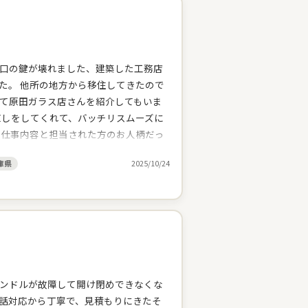
口の鍵が壊れました、建築した工務店
た。 他所の地方から移住してきたので
て原田ガラス店さんを紹介してもいま
直しをしてくれて、バッチリスムーズに
る仕事内容と担当された方のお人柄だっ
いしました。本日も丁寧な仕事をして
庫県
2025/10/24
悪いとこも相談すると丁寧に見てくれ
いに手抜きはしない、しっかりと仕事を
ことも対応してくれるし。心強いお店だ
ンドルが故障して開け閉めできなくな
話対応から丁寧で、見積もりにきたそ