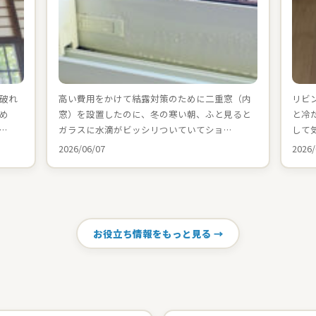
破れ
高い費用をかけて結露対策のために二重窓（内
リビ
め
窓）を設置したのに、冬の寒い朝、ふと見ると
と冷
…
ガラスに水滴がビッシリついていてショ…
して
2026/06/07
2026/
お役立ち情報をもっと見る →