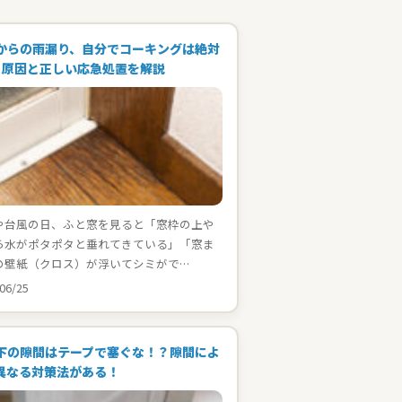
からの雨漏り、自分でコーキングは絶対
！原因と正しい応急処置を解説
や台風の日、ふと窓を見ると「窓枠の上や
ら水がポタポタと垂れてきている」「窓ま
の壁紙（クロス）が浮いてシミがで…
06/25
下の隙間はテープで塞ぐな！？隙間によ
異なる対策法がある！