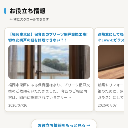
お役立ち情報
【福岡市東区】保育園のプリーツ網戸交換工事!
遮熱窓にして後悔
切れた網戸の紐を修理できない？！
ぐLow-Eガラス
福岡市東区にある保育園様より、プリーツ網戸交
新築やリフォーム
換のご依頼をいただきました。 今回のご相談内
策のために、家中の
容は、園内に設置されているプリー…
ガラス）にしてお
2026/07/26
2026/07/07
お役立ち情報をもっと見る →