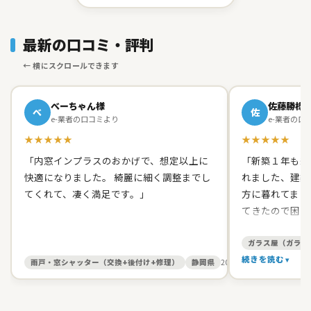
最新の口コミ・評判
べーちゃん様
佐藤勝様
べ
佐
e-業者の口コミより
e-業者の口
★★★★★
★★★★★
「内窓インプラスのおかげで、想定以上に
「新築１年も経
快適になりました。 綺麗に細く調整までし
れました、建築
てくれて、凄く満足です。」
方に暮れてまし
てきたので困り
て原田ガラス店
た。 有償でし
ガラス屋（ガラス
て、バッチリス
続きを読む
雨戸・窓シャッター（交換+後付け+修理）
静岡県
2026/05/27
す。 信頼出来
お人柄だったの
いしました。本