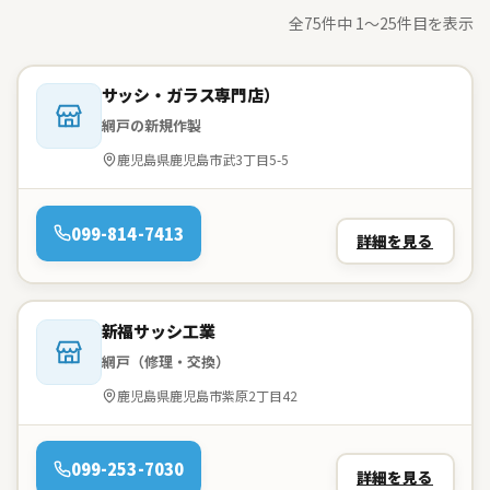
全75件中 1〜25件目を表示
会社名：
サッシ・ガラス専門店）
網戸の新規作製
住所：
鹿児島県鹿児島市武3丁目5-5
電話：
099-814-7413
詳細を見る
会社名：
新福サッシ工業
網戸（修理・交換）
住所：
鹿児島県鹿児島市紫原2丁目42
電話：
099-253-7030
詳細を見る