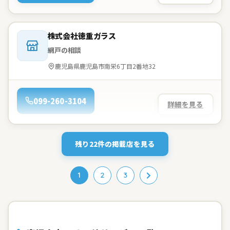
会社名：
株式会社徳重ガラス
網戸の相談
住所：
鹿児島県鹿児島市南栄6丁目2番地32
電話：
099-260-3104
詳細を見る
残り22件の掲載店を見る
1
2
3