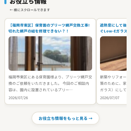
お役立ち情報
【福岡市東区】保育園のプリーツ網戸交換工事!
遮熱窓にして後悔
切れた網戸の紐を修理できない？！
ぐLow-Eガラス
福岡市東区にある保育園様より、プリーツ網戸交
新築やリフォーム
換のご依頼をいただきました。 今回のご相談内
策のために、家中の
容は、園内に設置されているプリー…
ガラス）にしてお
2026/07/26
2026/07/07
お役立ち情報をもっと見る →