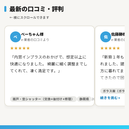
最新の口コミ・評判
べーちゃん様
佐藤勝様
べ
佐
e-業者の口コミより
e-業者の口
★★★★★
★★★★★
「内窓インプラスのおかげで、想定以上に
「新築１年も経
快適になりました。 綺麗に細く調整までし
れました、建築
てくれて、凄く満足です。」
方に暮れてまし
てきたので困り
て原田ガラス店
た。 有償でし
ガラス屋（ガラス
て、バッチリス
続きを読む
雨戸・窓シャッター（交換+後付け+修理）
静岡県
2026/05/27
す。 信頼出来
お人柄だったの
いしました。本
ました。開け締