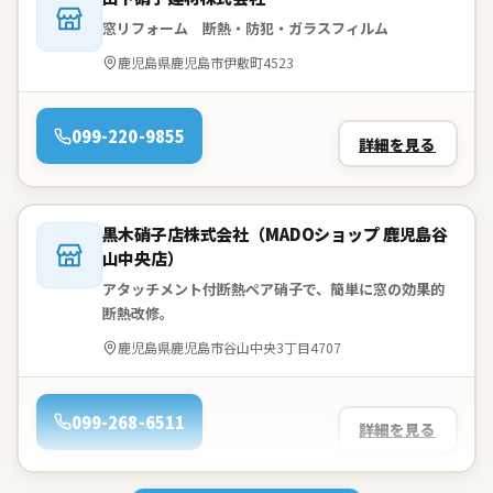
窓リフォーム 断熱・防犯・ガラスフィルム
住所：
鹿児島県鹿児島市伊敷町4523
電話：
099-220-9855
詳細を見る
会社名：
黒木硝子店株式会社（MADOショップ 鹿児島谷
山中央店）
アタッチメント付断熱ペア硝子で、簡単に窓の効果的
断熱改修。
住所：
鹿児島県鹿児島市谷山中央3丁目4707
電話：
099-268-6511
詳細を見る