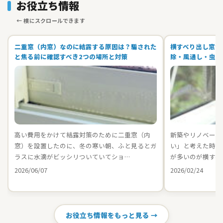
お役立ち情報
二重窓（内窓）なのに結露する原因は？騙された
横すべり出し窓で
と焦る前に確認すべき2つの場所と対策
除・風通し・虫対
高い費用をかけて結露対策のために二重窓（内
新築やリノベーシ
窓）を設置したのに、冬の寒い朝、ふと見るとガ
い」と考えた時、
ラスに水滴がビッシリついていてショ…
が多いのが横すべ
2026/06/07
2026/02/24
お役立ち情報をもっと見る →