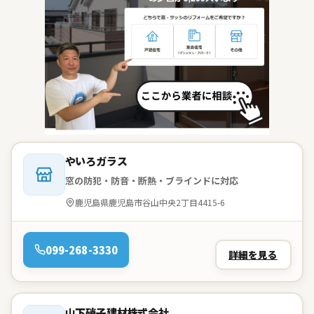
会社名：
やいろガラス
窓の防犯・防音・断熱・ブラインドに対応
住所：
鹿児島県鹿児島市谷山中央2丁目4415-6
電話：
099-268-3330
詳細を見る
会社名：
山下硝子建材株式会社