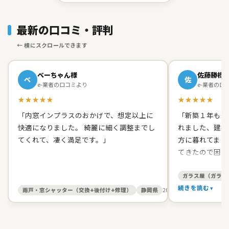
最新の口コミ・評判
べーちゃん様
佐藤勝様
べ
佐
e-業者の口コミより
e-業者の口
★★★★★
★★★★★
「内窓インプラスのおかげで、想定以上に
「新築１年も経
快適になりました。 綺麗に細く調整までし
れました、建築
てくれて、凄く満足です。」
方に暮れてまし
てきたので困り
て原田ガラス店
た。 有償でし
ガラス屋（ガラス
て、バッチリス
続きを読む
雨戸・窓シャッター（交換+後付け+修理）
静岡県
2026/05/27
す。 信頼出来
お人柄だったの
いしました。本