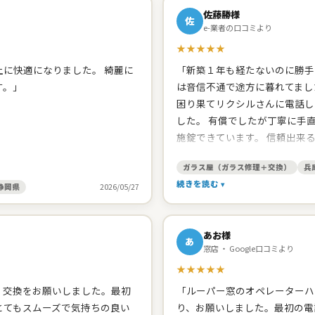
佐藤勝様
佐
e-業者の口コミより
★★★★★
に快適になりました。 綺麗に
「新築１年も経たないのに勝手
す。」
は音信不通で途方に暮れてまし
困り果てリクシルさんに電話し
した。 有償でしたが丁寧に手
施錠できています。 信頼出来
たので、網戸の張り替えをお願
ガラス屋（ガラス修理＋交換）
兵
頂きました。開け締めの調子の
続きを読む
ました。 建築した工務店みた
静岡県
2026/05/27
してくれます。 台所シンクの
と思います。」
あお様
あ
窓店 ・ Google口コミより
★★★★★
、交換をお願いしました。最初
「ルーパー窓のオペレーターハ
とてもスムーズで気持ちの良い
り、お願いしました。最初の電