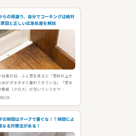
からの雨漏り、自分でコーキングは絶対
！原因と正しい応急処置を解説
や台風の日、ふと窓を見ると「窓枠の上や
ら水がポタポタと垂れてきている」「窓ま
の壁紙（クロス）が浮いてシミがで…
06/25
下の隙間はテープで塞ぐな！？隙間によ
異なる対策法がある！