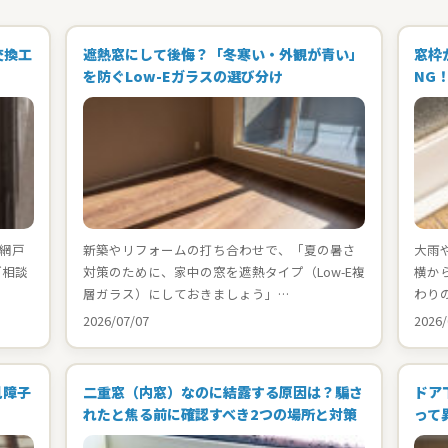
交換工
遮熱窓にして後悔？「冬寒い・外観が青い」
窓枠
を防ぐLow-Eガラスの選び分け
NG
網戸
新築やリフォームの打ち合わせで、「夏の暑さ
大雨
ご相談
対策のために、家中の窓を遮熱タイプ（Low-E複
横か
層ガラス）にしておきましょう」…
わり
2026/07/07
2026/
見障子
二重窓（内窓）なのに結露する原因は？騙さ
ドア
れたと焦る前に確認すべき2つの場所と対策
って