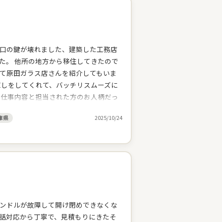
口の鍵が壊れました、建築した工務店
た。 他所の地方から移住してきたので
て原田ガラス店さんを紹介してもいま
直しをしてくれて、バッチリスムーズに
る仕事内容と担当された方のお人柄だっ
いしました。本日も丁寧な仕事をして
庫県
2025/10/24
悪いとこも相談すると丁寧に見てくれ
いに手抜きはしない、しっかりと仕事を
ことも対応してくれるし。心強いお店だ
ンドルが故障して開け閉めできなくな
話対応から丁寧で、見積もりにきたそ