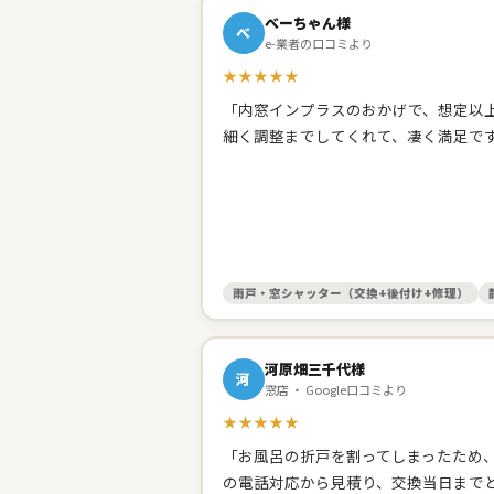
べーちゃん様
べ
e-業者の口コミより
★★★★★
「内窓インプラスのおかげで、想定以上
細く調整までしてくれて、凄く満足で
雨戸・窓シャッター（交換+後付け+修理）
河原畑三千代様
河
窓店 ・ Google口コミより
★★★★★
「お風呂の折戸を割ってしまったため
の電話対応から見積り、交換当日まで