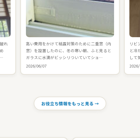
破れ
高い費用をかけて結露対策のために二重窓（内
リビ
め
窓）を設置したのに、冬の寒い朝、ふと見ると
と冷
…
ガラスに水滴がビッシリついていてショ…
して
2026/06/07
2026/
お役立ち情報をもっと見る →