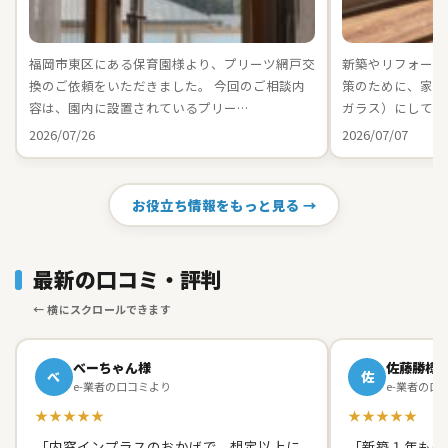
福岡市東区にある保育園様より、プリーツ網戸交
新築やリフォーム
換のご依頼をいただきました。 今回のご相談内
策のために、家中の
容は、園内に設置されているプリー…
ガラス）にしてお
2026/07/26
2026/07/07
お役立ち情報をもっと見る →
最新の口コミ・評判
べーちゃん様
佐藤勝様
べ
佐
e-業者の口コミより
e-業者の口
★★★★★
★★★★★
「内窓インプラスのおかげで、想定以上に
「新築１年も経