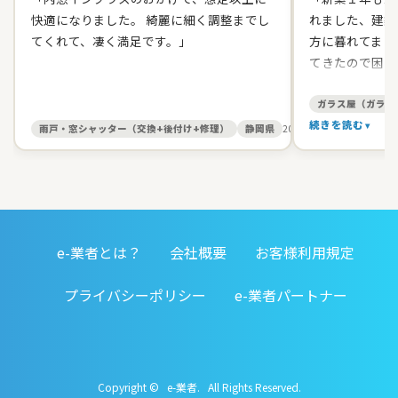
快適になりました。 綺麗に細く調整までし
れました、建築
てくれて、凄く満足です。」
方に暮れてまし
てきたので困り
て原田ガラス店
た。 有償でし
ガラス屋（ガラス
て、バッチリス
続きを読む
雨戸・窓シャッター（交換+後付け+修理）
静岡県
2026/05/27
す。 信頼出来
お人柄だったの
いしました。本
ました。開け締
すると丁寧に見
e-業者とは？
会社概要
お客様利用規定
務店みたいに手
仕事をしてくれ
プライバシーポリシー
e-業者パートナー
対応してくれる
す。」
Copyright © e-業者. All Rights Reserved.