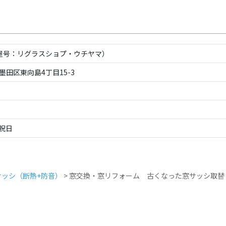
屋号：リグラスショプ・ウチヤマ）
都墨田区東向島4丁目15-3
、祝日
ッシ（断熱+防音）
>
窓交換・窓リフォーム 古くなった窓サッシ取