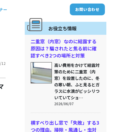
トナー
お問い合わせ
替
お役立ち情報
二重窓（内窓）なのに結露する
原因は？騙されたと焦る前に確
認すべき2つの場所と対策
/12
高い費用をかけて結露対
策のために二重窓（内
窓）を設置したのに、冬
の寒い朝、ふと見るとガ
マ
ラスに水滴がビッシリつ
いていてショ…
2026/06/07
横すべり出し窓で「失敗」する3
つの理由。掃除・風通し・虫対