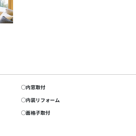
Next
○内窓取付
○内装リフォーム
○面格子取付