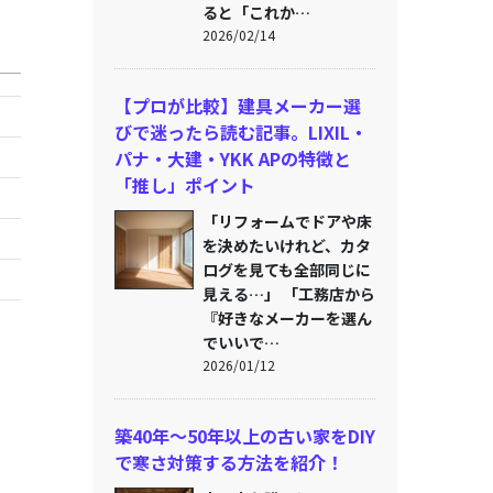
ると「これか…
2026/02/14
【プロが比較】建具メーカー選
びで迷ったら読む記事。LIXIL・
パナ・大建・YKK APの特徴と
「推し」ポイント
「リフォームでドアや床
を決めたいけれど、カタ
ログを見ても全部同じに
見える…」 「工務店から
『好きなメーカーを選ん
でいいで…
2026/01/12
替
築40年〜50年以上の古い家をDIY
で寒さ対策する方法を紹介！