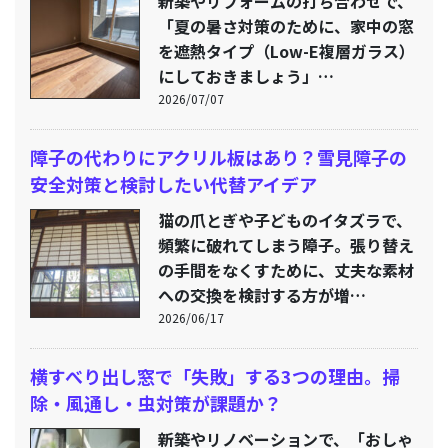
新築やリフォームの打ち合わせで、
「夏の暑さ対策のために、家中の窓
を遮熱タイプ（Low-E複層ガラス）
にしておきましょう」…
2026/07/07
障子の代わりにアクリル板はあり？雪見障子の
安全対策と検討したい代替アイデア
猫の爪とぎや子どものイタズラで、
頻繁に破れてしまう障子。張り替え
の手間をなくすために、丈夫な素材
への交換を検討する方が増…
2026/06/17
横すべり出し窓で「失敗」する3つの理由。掃
除・風通し・虫対策が課題か？
新築やリノベーションで、「おしゃ