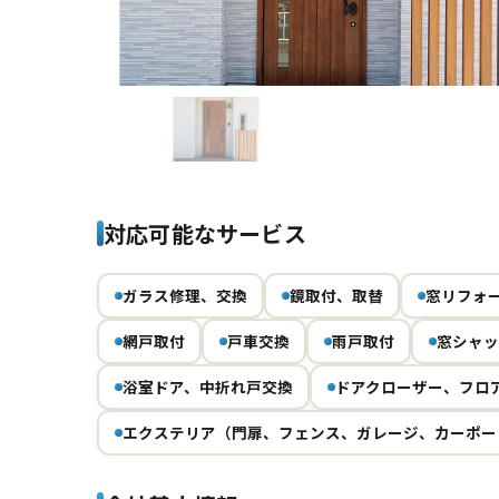
Previous
対応可能なサービス
ガラス修理、交換
鏡取付、取替
窓リフォ
網戸取付
戸車交換
雨戸取付
窓シャッ
浴室ドア、中折れ戸交換
ドアクローザー、フロ
エクステリア（門扉、フェンス、ガレージ、カーポー