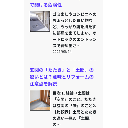
で開ける危険性
ゴミ出しやコンビニへの
ちょっとした買い物な
ど、うっかり鍵を持たず
に部屋を出てしまい、オ
ートロックのエントラン
スで締め出さ…
2026/05/24
玄関の「たたき」と「土間」の
違いとは？意味とリフォームの
注意点を解説
目次 1. 結論→土間は
「空間」のこと、たたき
は玄関の「床」のこと2.
【比較表】土間とたたき
の違い一覧3. 「土間」
の…